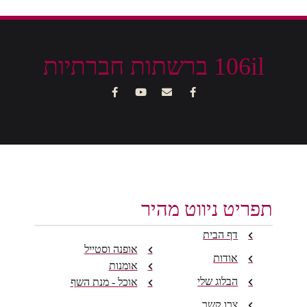
106il ברשתות חברתיות
תפריט ניווט מהיר
דף הבית
אופנה וסטייל
אודות
אומנות
הבלוג שלי
אוכל - מנת השף
צרו קשר