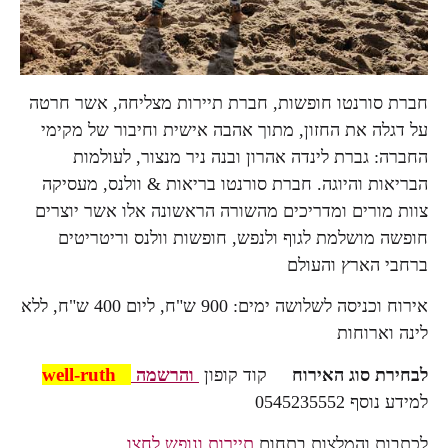
חברת סורנטו חופשות, חברת תיירות מצליחה, אשר חרטה
על דגלה את החזון, מתוך אהבה אישית וחיבור של מקימי
החברה: גברת לינדה אהרון ובנה ניר מנצור, לעולמות
הבריאות והיוגה. חברת סורנטו בריאות & וולנס, מעסיקה
צוות מורים ומדריכים מהשורה הראשונה אלו אשר יוצרים
חופשה מושלמת לגוף ולנפש, חופשות וולנס וריטריטים
ברחבי הארץ והעולם
אירוח וכניסה לשלושה ימים: 900 ש"ח, ליום 400 ש"ח, ללא
לינה וארוחות
well-ruth
לבחירת סוג האירוח
קוד קופון
והרשמה
למידע נוסף 0545235552
לכתבות והמלצות בתחום
תיירות ונופש לחצו