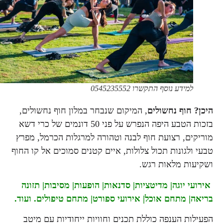
למידע נוסף התקשרו 0545235552
היכן? חוף נחשולים
, המיקום שנבחר במלון חוף נחשולים,
בזכות הטבע היפה הנפרש על פני 50 דונמים של כרי דשא
מוריקים, רצועת חוף לבנה וטהורה למרגלות הכרמל, מפרץ
טבעי ולגונות תכול צלולות, איים קטנים סמוכים אל קו החוף
ושקיעות מלאות רגש.
אירועי יוגה| מדיטציות| סדנאות| הופעות
|
מסיבות| תזונה
בריאה| מתחם אוכל| אירועי ספורט| מתחם טיפולים. ועוד.
הפעילות הענפה כוללת תכנים וחוויות ייחודיות עם מיטב