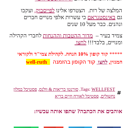
המלצה של רות. הצטרפו אלינו
לפייסבוק,
ועקבו
גם
באינסטגראם
כי עשרות אלפי מנויים חברים
ונהנים. כבר מעל 10 שנים
צמיד בעיר –
מדור ההטבות וההנחות
לחברי הקהילה
ומנויים, בלבד!!!
לחצו
*****
קוד
קופון 10% הנחה. לקהילת צמי"ד ולקוראי
קוד הקופון בהזמנה
well-ruth
המגזין,
לחצו
WELLFEST
Tags:
,
סורנטו בריאות & וולנס
,
פסטיבל במלון
נחשולים
,
פסטיבל לאורח חיים בריא
אוהבים את הכתבה? שתפו אותה עכשיו: