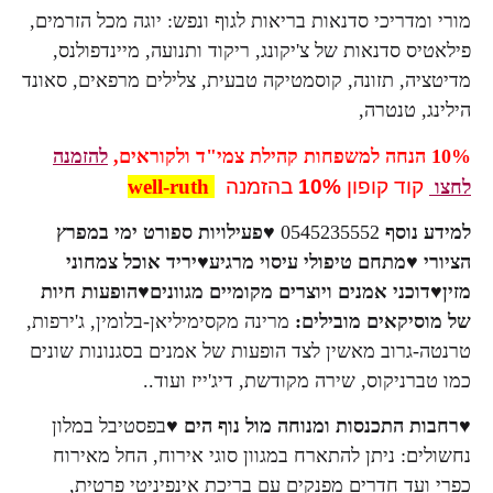
מורי ומדריכי סדנאות בריאות לגוף ונפש: יוגה מכל הזרמים,
פילאטיס סדנאות של צ'יקונג, ריקוד ותנועה, מיינדפולנס,
מדיטציה, תזונה, קוסמטיקה טבעית, צלילים מרפאים, סאונד
הילינג, טנטרה,
10% הנחה למשפחות קהילת צמי"ד ולקוראים,
להזמנה
קוד קופון
10%
בהזמנה
well-ruth
לחצו
למידע נוסף
0545235552
♥פעילויות ספורט ימי במפרץ
הציורי
♥מתחם טיפולי עיסוי מרגיע
♥יריד אוכל צמחוני
מזין♥
דוכני אמנים ויוצרים מקומיים מגוונים
♥הופעות חיות
של מוסיקאים מובילים:
מרינה מקסימיליאן-בלומין, ג'ירפות,
טרנטה-גרוב מאשין לצד הופעות של אמנים בסגנונות שונים
כמו טברניקוס, שירה מקודשת, דיג'ייז ועוד..
♥רחבות התכנסות ומנוחה מול נוף הים ♥
בפסטיבל במלון
נחשולים: ניתן להתארח במגוון סוגי אירוח, החל מאירוח
כפרי ועד חדרים מפנקים עם בריכת אינפיניטי פרטית,