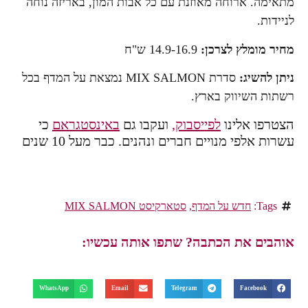
מתאימה. ארוחה מאוזנת עם כל אבות המון, באריזה נוחה
לניידות.
מחיר מומלץ לצרכן:
14.9-16.9 ש"ח
ניתן להשיג:
סדרת MIX SALMON נמצאת על המדף בכל
רשתות השיווק בארץ.
הצטרפו אלינו
לפייסבוק,
ועקבו גם
באינסטגראם
כי
עשרות אלפי מנויים חברים ונהנים. כבר מעל 10 שנים
Tags:
חדש על המדף
,
סטארקיסט MIX SALMON
אוהבים את הכתבה? שתפו אותה עכשיו:
WhatsApp
Email
Telegram
Facebook