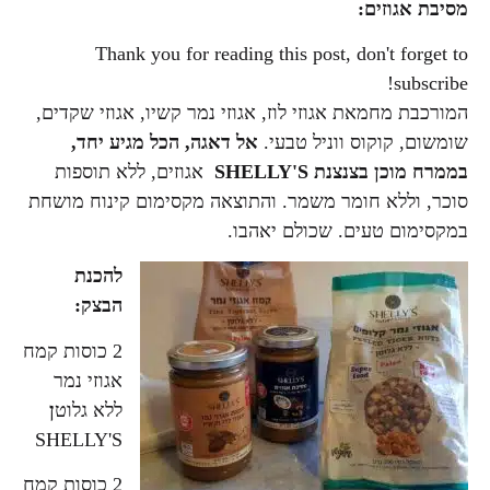
מסיבת אגוזים:
Thank you for reading this post, don't forget to
subscribe!
המורכבת מחמאת אגוזי לוז, אגוזי נמר קשיו, אגוזי שקדים,
שומשום, קוקוס ווניל טבעי.
אל דאגה, הכל מגיע יחד,
בממרח מוכן בצנצנת SHELLY'S
אגוזים, ללא תוספות
סוכר, וללא חומר משמר. והתוצאה מקסימום קינוח מושחת
במקסימום טעים. שכולם יאהבו.
להכנת
הבצק:
2 כוסות קמח
אגוזי נמר
ללא גלוט
ן
SHELLY'S
2 כוסות קמח