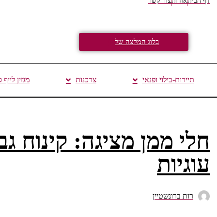
דף הבית
אודות
צור קשר
בלוג המלצה של
תיירות-בילוי ופנאי
צרכנות
מגזין לייף 
חלי ממן מציגה: קינוח גבי
עוגיות
רות ברונשטיין