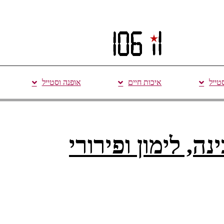
סטייל
איכות חיים
אופנה וסטייל
נה, לימון ופירורי