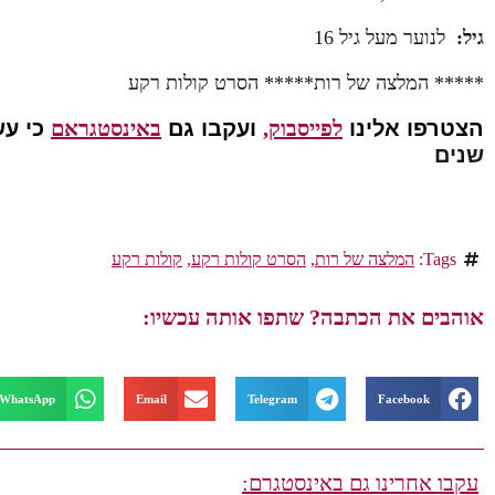
גיל:
לנוער מעל גיל 16
***** המלצה של רות***** הסרט קולות רקע
הצטרפו אלינו
לפייסבוק,
ועקבו גם
באינסטגראם
כי עש
שנים
Tags:
המלצה של רות
,
הסרט קולות רקע
,
קולות רקע
אוהבים את הכתבה? שתפו אותה עכשיו:
WhatsApp
Email
Telegram
Facebook
עקבו אחרינו גם באינסטגרם: