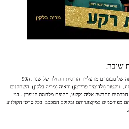
ת שובה.
סרט הקולנוע, שופך זרקור לעבר תלאות הקליטה של מבוגרים מהעלייה הרוסית הגדולה של שנות ה90
ג, ויקטור (ולדימיר פרידמן) וראיה (מריה בלקין) השחקנים
ות והוויה חברתית החדשה אליה נקלעו, תקופת מלחמת המפרץ . בני
ותם מפורסמים במקצועיותם ובקולם המככב בכל סרטי הקולנוע
.