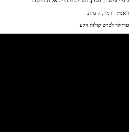
בימוי ומשחק מצוין, תסריט מעניין. אל תחמיצו!!
ז'אנר:
דרמה, קומית.
טריילר לסרט קולות רקע