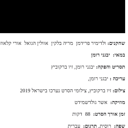
שחקנים:
ולדימיר פרידמן
מריה בלקין
אוולין הגואל
אורי קלאוזנ
במאי:
יבגני רומ
ן
תסריט והפקה
:
יבגני רומן, זיו ברקוביץ
עריכה
:
יבגני רומן,
צילום
:
זיו ברקוביץ, צילומי הסרט נערכו בישראל 2019
מוזיקה
:
אשר גולדשמידט
זמן אורך הסרט:
88
דקות
שפה:
רוסית
,
תרגום:
עברית