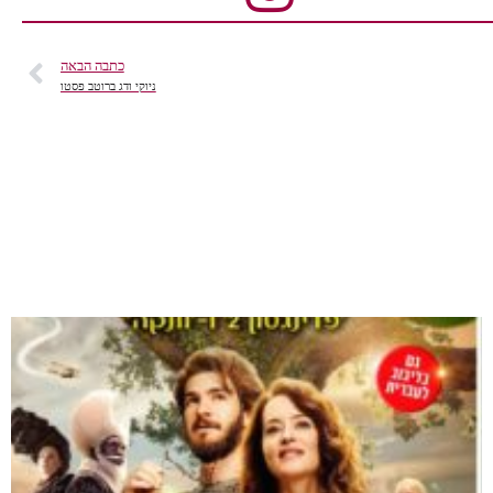
כתבה הבאה
ניוקי ודג ברוטב פסטו