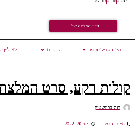
דף הבית
אודות
צור קשר
בלוג המלצה של
תיירות-בילוי ופנאי
צרכנות
מגזין לייף 
קולות רקע, סרט המלצת
רות ברונשטיין
חיים בסרט
מאי 20, 2022