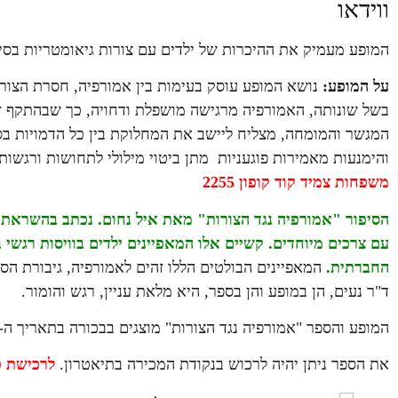
ווידאו
המופע מעמיק את ההיכרות של ילדים עם צורות גיאומטריות בסיסי
על המופע:
נושא המופע עוסק בעימות בין אמורפיה, חסרת הצורה 
בשל שונותה, האמורפיה מרגישה מושפלת ודחויה, כך שבהתקף זעם
המגשר והמומחה, מצליח ליישב את המחלוקת בין כל הדמויות בס
והימנעות מאמירות פוגעניות מתן ביטוי מילולי לתחושות ורגשות
משפחות צמיד קוד קופון 2255
עם צרכים מיוחדים. קשיים אלו המאפיינים ילדים בוויסות רגשי
החברתית.
המאפיינים הבולטים הללו זהים לאמורפיה, גיבורת הס
ד"ר נעים, הן במופע והן בספר, היא מלאת עניין, רגש והומור.
המופע והספר "אמורפיה נגד הצורות" מוצגים בבכורה בתאריך ה- 28/2 בתיאטרון סוזן דלל
את הספר ניתן יהיה לרכוש בנקודת המכירה בתיאטרון.
לרכישת כ