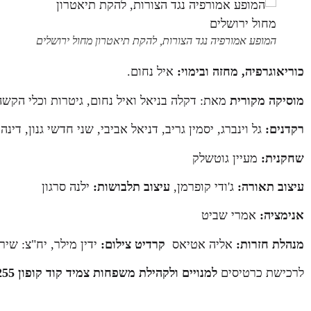
המופע אמורפיה נגד הצורות, להקת תיאטרון מחול ירושלים
כוריאוגרפיה, מחזה ובימוי:
איל נחום.
מוסיקה מקורית
מאת: דקלה בניאל ואיל נחום, גיטרות וכלי הקש
רקדנים:
גל וינברג, יסמין גריב, דניאל אביבי, שני חדשי גנון, דינה
שחקנית:
מעיין גוטשלק
עיצוב תאורה:
ג'ודי קופרמן,
עיצוב תלבושות:
ילנה סרגון
אנימציה:
אמרי שביט
מנהלת חזרות:
אליה אטיאס
קרדיט צילום:
ידין מילר, יח"צ: שיר
לרכישת כרטיסים
למנויים ולקהילת משפחות צמיד קוד קופון 2255