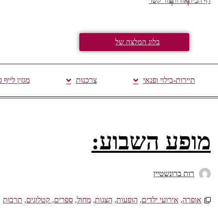
דף הבית
אודות
צור קשר
בלוג המלצה של
תיירות-בילוי ופנאי
צרכנות
מגזין לייף 
מופע השבוע:
רות ברונשטיין
אופרה
,
אירועי ילדים
,
הופעות
,
הצגות
,
מחול
,
ספרים, קטלוגים
,
תרבות