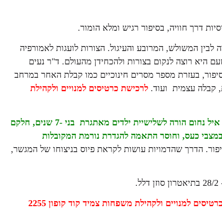
ות דרך חוויה, בסיפור רגיש ומלא הומור.
לבין המשולש, המרובע והעיגול. הצורות לועגות לאמורפיה
 היא רוצה לנקום בצורות ולהכחידן מהעולם. ד"ר נעים
יפור, בעזרת מספר מסרים חינוכיים כמו קבלת האחר במרחב
, קבלה עצמית ועוד.
לרכישת כרטיסים
למנויים ולקהילת
הסיפור "אמורפיה נגד הצורות" מאת איל נחום. נכתב בהשראת איל נחום הורה לשלישיית ילדים מאתגרת בני -7 שנים, חלקם
 במצבי כעס, וחוסר התאמה להגדרת נורמת המקובלות
יפור. הדרך שהדמויות עושות לקראת פיוס בניצוחו של המגשר,
.
רטיסים
למנויים ולקהילת משפחות צמיד קוד קופון 2255