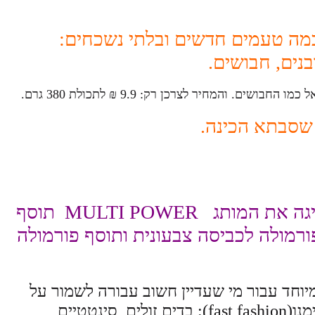
כמה טעמים חדשים ובלתי נשכחים:
נים, חבושים.
 שסבתא הכינה.
חברת שיווק הדטרגנטים המובילה וניש מציגה את המותג MULTI POWER תוסף
רמולה לכביסה צבעונית ותוסף פורמולה
מיוחד עבור מי שעדיין חשוב עבורה לשמור על
איכות הבגד, למרות תרבות האופנה המהירה של ימנו(fast fashion): בדים זולים, סינטטיים,