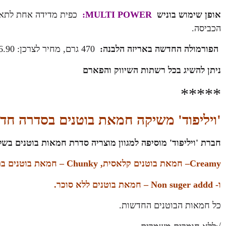
אופן שימוש בוניש
MULTI POWER:
כפית מדידה אחת לתא ח
הכביסה.
הפורמולה החדשה באריזה הלבנה
:
470 גרם, מחיר לצרכן: 16.90 ₪ 1350 גרם- מחיר מומלץ לצרכן 34.9 ₪ בלבד.
ניתן להשיג בכל רשתות השיווק והפארם
*****
'ויליפוד' משיקה חמאת בוטנים בסדרה ח
חברת 'ויליפוד' מוסיפה למגוון מוצריה סדרת חמאות בוטנים בש
Creamy
– חמאת בוטנים קלאסית,
Chunky
– חמאת בוטנים בת
ו-
Non suger addd
– חמאת בוטנים ללא סוכר.
כל חמאות הבוטנים החדשות.