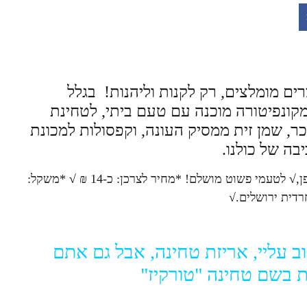
ם מומלצים, רק לקנות וליהנות! בגלל
קונפיטורה מוכנה עם טעם ביתי, לטחינת
ר, שמן זית ממסיק העונה, וקפסולות למכונת
בה של כולנו.
ן,
√
לטעמי פשוט מושלם! *מחיר לצרכן: כ-14 ₪
√
*משקל:
ב עליי, אריזת טחינה, אבל גם אתם
 בשם טחינה "טורקיז"