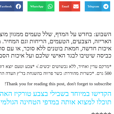
Facebook
WhatsApp
Email
Telegram
השבוע: בחדש על המדף, שלל טעמים ממגוון מוצרי
האריזה, הצבעים, הטעמים, הריחות וגם המחיר. מ
איכות חדשה, חמאת בוטנים ללא סוכר, או עם סוכ
כביסה שיטיבו לבגד האישי שלכם ועל איכות הסבי
*מרקם עדין ואחיד, ללא גבשושים יבשים.
√
*צבע וטעם יוצא דופ
500 גרם. *כשרות מהודרת: כשר פרווה בהשגחת בד"ץ העדה החרדית ירושלים.√
Thank you for reading this post, don't forget to subscribe!
הקדישו במיוחד בשבילי בצבע טורקיז האהו
תוכלו למצוא אותה במדפי הטחינה הגולמית