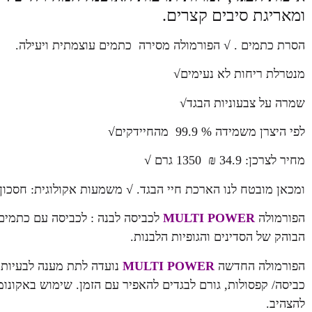
ומאריגת סיבים קצרים.
הסרת כתמים . √ הפורמולה מסירה כתמים עוצמתית ויעילה.
מנטרלת ריחות לא נעימים√
שמרה על צבעוניות הבגד√
לפי היצרן משמידה % 99.9 מהחיידקים√
מחיר לצרכן: 34.9 ₪ 1350 גרם √
ומכאן מובטח לנו הארכת חיי הבגד. √ משמעות אקולוגית: חסכון 
הפורמולה
MULTI POWER
לכביסה לבנה : לכביסה עם כתמים
הבוהק של הסדינים והגופיות הלבנות.
הפורמולה החדשה
MULTI POWER
נועדה לתת מענה לבעיות 
כביסה/ קפסולות, גורם לבגדים להאפיר עם הזמן. שימוש באקונומיק
להצהיב.