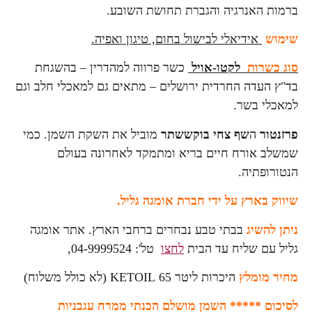
האנרגיה והגברת תחושת השובע.
אידיאלי לבישול בחום, טיגון ואפיה.
רות
לקטו-אויל
כשר פרווה למהדרין – בהשגחת
עדה החרדית ירושלים – מתאים גם למאכלי חלב וגם
 בשר.
ר
ה
שף צחי בוקששתר
מוביל את השקת השמן. כמי
אורח חיים בריא ומתמקד לאחרונה בעולם
פתיה.
בארץ על ידי חברת אומגה גליל.
השיג
בבתי טבע נבחרים ברחבי הארץ. אתר אומגה
ם שליח עד הבית
לחצו
טל': 04-9999524,
מומלץ
היכרות ליטר KETOIL 65 (לא כולל משלוח)
***** השמן מושלם הכנתי ממרח עגבניות