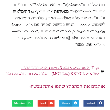
T
אומגה גליל. אומגה 3 . מלח הארץ. רביבו וסיליה
שמן MCT) המלצה של רות. חדש על המד
ם את הכתבה? שתפו אותה עכשיו:
WhatsApp
Email
Telegram
Faceboo