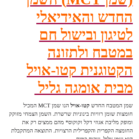
דש והאידיאלי
גון ובישול חם
בח ולתזונה
וגנית קטו-אויל
ת אומגה גליל
מטבח החדש
קטו-אויל
הנו שמן MCT המכיל
 שומן רוויות בינוניות שרשרת. השמן הצמחי מזוקק
מליבת אגוזי דקל וקוקוס* מהם ממצים רק את
 הקפרית והקפרילית הרצויות. התוצאה המתקבלת