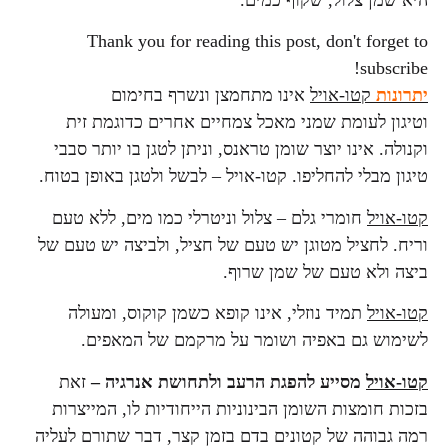
ן צלול, שקוף כמים.
Thank you for reading this post, don't fo
sub
ת
קטו-אויל
אינו מתחמצן ונשרף בחימום
עומת שמני מאכל צמחיים אחרים כדוגמת זית
 אינו יוצר שומן טראנס, וניתן לטגן בו יותר סבבי
מבלי להחליפו. קטו-אויל – לבשל ולטגן באופן בטוח.
יל
חומרי גלם – צלול וניטרלי כמו מים, ללא טעם
לחציל מטוגן יש טעם של חציל, ולביצה יש טעם של
לא טעם של שמן שרוף.
יל
תמיד נוזלי, אינו קופא כשמן קוקוס, ומעולה
 גם באפיה ושומר על מרקמם של המאפים.
יל
מסייע להפגת הרעב ולתחושת אנרגיה –
זאת
חומצות השומן הבינוניות הייחודיות לו, המייצרות
והה של קטונים בדם בזמן קצר, דבר שתורם לעליה