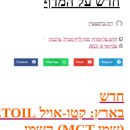
ש על המדף
ות ברונשטיין
 על המדף
,
מגזין לייף סטייל
,
צרכנות
 6, 2021
Facebook
WhatsApp
Email
Telegra
ש
רץ:
קטו-אויל KETOIL
 MCT)
השמן