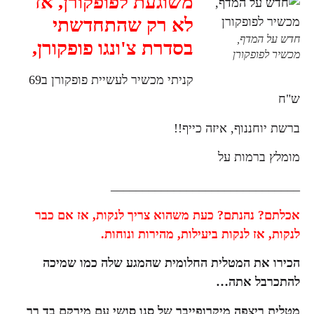
משוגעת לפופקורן, אז
לא רק שהתחדשתי
חדש על המדף,
בסדרת צ'ונגו פופקורן,
מכשיר לפופקורן
קניתי מכשיר לעשיית פופקורן ב69
ש"ח
ברשת יוחננוף, איזה כייף!!
מומלץ ברמות על
______________________________
אכלתם? נהנתם? כעת משהוא צריך לנקות, אז אם כבר
לנקות, אז לנקות ביעילות, מהירות ונוחות.
הכירו את המטלית החלומית שהמגע שלה כמו שמיכה
להתכרבל אתה…
מטלית ריצפה
מיקרופייבר של סנו סושי עם מירקם בד רך