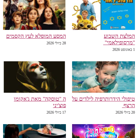
לצת השבוע
המסע המופלא לעץ הקסמים
רסופילאמי"
28 ביולי 2026
פולי הידרותרפיה לילדים על
ה "טוסקה" מאת ג'אקומו
רצף
פוצ'יני
20
17 ביולי 2026