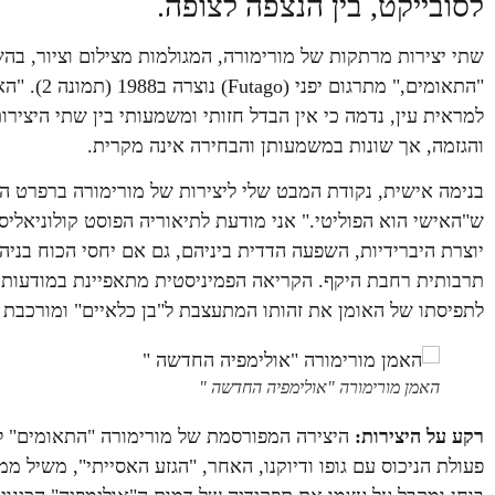
לסובייקט, בין הנצפה לצופה.
למראית עין, נדמה כי אין הבדל חזותי ומשמעותי בין שתי היצירות,
והגזמה, אך שונות במשמעותן והבחירה אינה מקרית.
בנימה אישית, נקודת המבט שלי ליצירות של מורימורה ברפרט 
ש"האישי הוא הפוליטי." אני מודעת לתיאוריה הפוסט קולוניאליס
יוצרת היברידיות, השפעה הדדית ביניהם, גם אם יחסי הכוח בני
תרבותית רחבת היקף. הקריאה הפמיניסטית מתאפיינת במודעות
לתפיסתו של האומן את זהותו המתעצבת ל"בן כלאיים" ומורכבת
האמן מורימורה "אולימפיה החדשה "
רקע על היצירות:
היצירה המפורסמת של מורימורה "התאומים" לו
פעולת הניכוס עם גופו ודיוקנו, האחר, "הגזע האסייתי", משיל מ