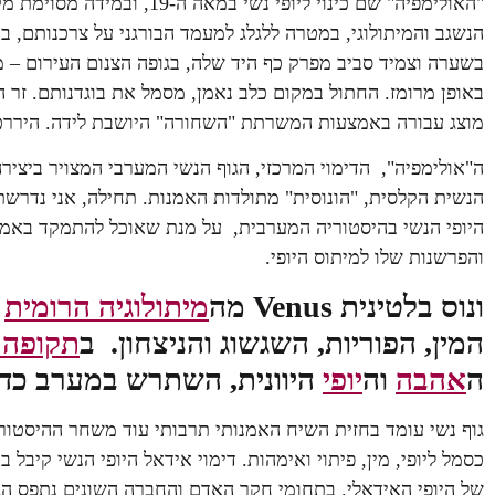
"האולימפיה" שם כינוי ליופי נ
הנשגב והמיתולוגי, במטרה ללגלג למעמד הבורגני על צרכנותם, ב
בשערה וצמיד סביב מפרק כף היד שלה, בגופה הצנום העירום – 
באופן מרומז. החתול במקום כלב נאמן, מסמל את בוגדנותם. זר 
מוצג עבורה באמצעות המשרתת "השחורה" היושבת לידה. היררכי
ה"אולימפיה", הדימוי המרכזי, הגוף הנשי המערבי המצויר ביצי
הנשית הקלסית, "הונוסית" מתולדות האמנות. תחילה, אני נדרש
היופי הנשי בהיסטוריה המערבית, על מנת שאוכל להתמקד באמצ
והפרשנות שלו למיתוס היופי.
ונוס בלטינית Venus מה
מיתולוגיה הרומית
:
המין, הפוריות, השגשוג והניצחון. ב
תקופה 
ה
אהבה
וה
יופי
היוונית, השתרש במערב כדימ
גוף נשי עומד בחזית השיח האמנותי תרבותי עוד משחר ההיסטור
כסמל ליופי, מין, פיתוי ואימהות. דימוי אידאל היופי הנשי קיב
של היופי האידאלי. בתחומי חקר האדם והחברה השונים נתפס הגוף 