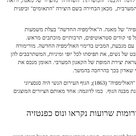
 לזונה "הלבנה" והמשרתת "השחורה" מהציור של מאנה, ורואה
ערבית, מכאן הבחירה בשם היצירה "התאומים" וביפנית
"אולימפיה" של מאנה. ה"אולימפיה החדשה" בעלת משמעות
על פי קודים סטראוטיפים, תרבותיים מוכתבים מראש.
 עם מגבעת, המביט בדימוי האולימפיה החדשה. מורימורה
ט של נשים, את תפיסתו לכל יופי ומיניות, המשתרבבים להן
השראת יצירת המופת של הקאנון המערבי. האומן מנכס את
פי שאדון בכך בהרחבה בהמשך.
בתמצית האיקונוגרפיה של יצירתו המפורסמת של אדוארד מאנה "האולימפיה" (1863); הגוף העירום הנשי היה סנסציוני
ת מבנה הגוף. כמו לדוגמה: אחד מאותם הציורים המוצגים
ירומות שרועות נקראו ונוס כפנטזיה