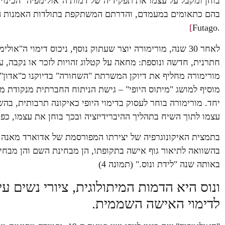
בוחן ומקבל על עצמו את תפקידיה של דמות ה"אולימפיה" הכינוי
בהם כתאומים במעמדם, והדרתם המשתקפת בתולדות האמנות המ
]
.Futago
לאחר 30 שנה, מורימורה יוצר שעתוק נוסף, ניכוס דימוי ה
חתרנית, חדשה ונוספת: מחאה על קטלוג זהויות לזכר או נקבה, 
מורימורה מחליף את דיוקן המשרתת "השחורה" בדיוקנו כ"אדון"
מוסיף למושג "מיתוס היופי" – גישת הניתוח החברתית מנקודת מב
יחד. מורימורה בוחר לעסוק בדימוי היופי כאיקונה תרבותית, ב
עצמו לתוך השיח בתהליך ההיברידיזציה ובכך בוחן את עצמו, כ
בהשוואה לתיאור גוף אישה בתקופתו, הן מבחינת השם והן מבחינ
באותה שנה "לידת ונוס." (תמונה 4)
ונוס היא הדמות המיתולוגית, ציורי נשים ע
לדימוי האישה השממית.