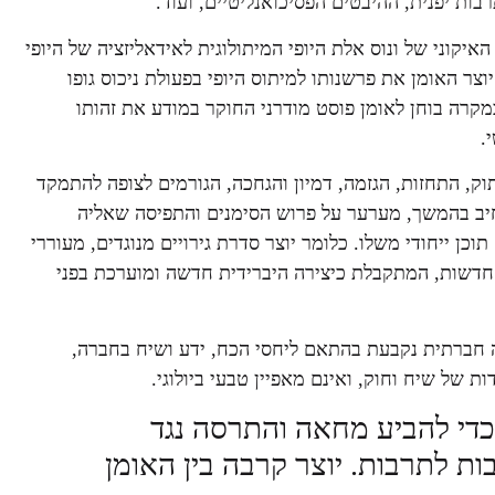
רבות יפנית, ההיבטים הפסיכואנליטיים, ועוד.
קוני של ונוס אלת היופי המיתולוגית לאידאליזציה של היופי
צר האומן את פרשנותו למיתוס היופי בפעולת ניכוס גופו
מקרה בוחן לאומן פוסט מודרני החוקר במודע את זהותו
.
וק, התחזות, הגזמה, דמיון והגחכה, הגורמים לצופה להתמקד
יב בהמשך, מערער על פרוש הסימנים והתפיסה שאליה
וכן ייחודי משלו. כלומר יוצר סדרת גירויים מנוגדים, מעוררי
 חדשות, המתקבלת כיצירה היברידית חדשה ומוערכת בפני
יה חברתית נקבעת בהתאם ליחסי הכח, ידע ושיח בחברה,
 של שיח וחוק, ואינם מאפיין טבעי ביולוגי.
כדי להביע מחאה והתרסה נגד
ות לתרבות. יוצר קרבה בין האומן