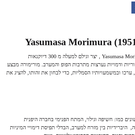
האמן היפני, הפוסט מודרני, יאסומאסה מורימורה (1951) Yasumasa Morimura , יצר וגילם למעלה מ 300 דיוקנאות
טוריות ודמויות נערצות מתרבות הפופ והמערב. מורימורה מבצע
רכו ובמשמעויותיו הסמליות, כדי לבחון את זהותו, להציג את
נים כמו: חשיפה וגילוי, המתח הפנימי בחברה היפנית
 היברידיות בין מזרח למערב, הבדלי תפיסת דימויי המיניות