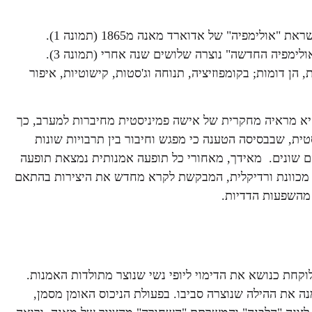
שתי יצירות מרתקות של מורימורה, המגולמות מצילום וציור, בהשראת "אולימפיה" של אדוארד מאנה מ1865 (תמונה 1).
"התאומים," מתרגום יפני (Futago) נוצרה ב1988 (תמונה 2). "האולימפיה החדשה" נוצרה שלושים שנה אחרי (תמונה 3).
 הן דומות; בקומפוזיציה, תנוחה וג'סטות, קישוטיות, איפור
היא מראיה מחקרית של אישה פמיניסטית מחיברות למערב, כך
טית, שבבסיסה הטענה כי מפגש וחיבור בין תרבויות שונות
הם שונים. מאידך, מאחורי כל תופעה אמנותית נמצאת תופעה
 מכוונת ורדיקלית, המבקשת לקרא מחדש את היצירות בהתאם
 מהשפעות הדדיות.
קחת כנושא את הדימוי ליופי נשי שנוצר מתולדות האמנות.
מנה את ההילה שנוצרה סביבו. בפעולת הניכוס האומן מסמן,