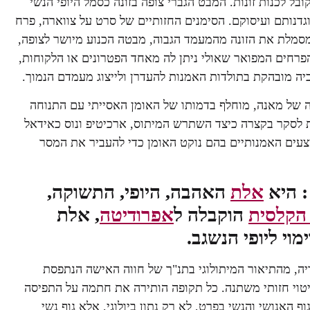
שי במאה ה-19, ובמידה מסוימת מקובל לכנות זונות. המבט הגברי צופה בזונה כסמל היופי הנשי
וגדנותם ועיסוקם. הסימנים החזותיים של סרט על צווארה, פרח
מסמלת את הזונה מהמעמד הגבוה, מבטה הכנוע מיושר לצופה,
הפרחים המפואר שאולי ניתן לה מאחד הפטרונים או הלקוחות,
ה מובהקת בתולדות האמנות להעדרן ולייצוג מעמדם הנמוך.
רה של מאנה, מוחלף בדמותו של האומן האסייתי עם התנוחה
ת לסקר בקצרה כיצד השתרש המיתוס, ארכיטיפ ונוס כאידאל
עים האמנותיים בהם נוקט האומן כדי להעביר את המסר
 היא
אלת
האהבה, היופי, התשוקה,
הקלסית
הוקבלה ל
אפרודיטה
, אלת
וי ליופי הנשגב.
יה, מהתיאור המיתולוגי בתנ"ך של חווה האישה הנתפסת
ל ביטוי חזותי משתנה. כל תקופה הותירה את חתמה על התפיסה
האנושי והנשי בפרט, לא רק נתון ביולוגי, אלא גוף נשי