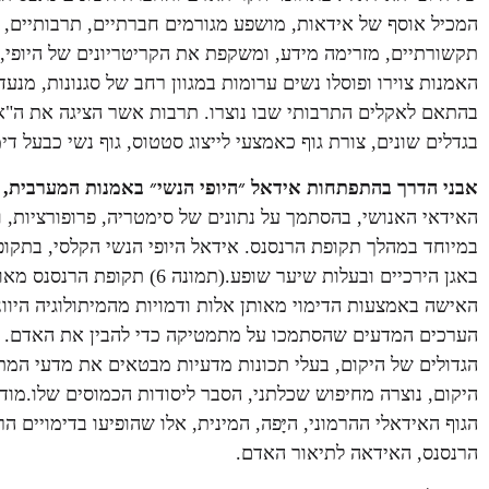
המכיל אוסף של אידאות, מושפע מגורמים חברתיים, תרבותיים, 
תקשורתיים, מזרימה מידע, ומשקפת את הקריטריונים של היופי,
האמנות צוירו ופוסלו נשים ערומות במגוון רחב של סגנונות, מנע
בהתאם לאקלים התרבותי שבו נוצרו. תרבות אשר הציגה את ה"איד
בגדלים שונים, צורת גוף כאמצעי לייצוג סטטוס, גוף נשי כבעל די
אבני הדרך בהתפתחות אידאל ״היופי הנשי״ באמנות המערבית,
ה
האידאי האנושי, בהסתמך על נתונים של סימטריה, פרופורציות,
במיוחד במהלך תקופת הרנסנס. אידאל היופי הנשי הקלסי, בתקופת
באגן הירכיים ובעלות שיער שופע
האישה באמצעות הדימוי מאותן אלות ודמויות מהמיתולוגיה היוו
הערכים המדעים שהסתמכו על מתמטיקה כדי להבין את האדם. לפי
הגדולים של היקום, בעלי תכונות מדעיות מבטאים את מדעי המ
היקום, נוצרה מחיפוש שכלתני, הסבר ליסודות הכמוסים שלו.מוד
הגוף האידאלי ההרמוני, היָּפה, המינית, אלו שהופיעו בדימויים
הרנסנס, האידאה לתיאור האדם.