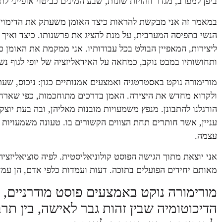
ביפן למערב, מגדר וזהויות שונות, שבע המינים כביטוי אופייני לת
במאמר זה אני מבקשת להראות כיצד האומן משעתק את הדימוי האי
הנשי בתפיסה המערבית, על מנת להציג את פרשנותו. כיצד ואיך יו
ליצירות, המאפיין הבולט בכל עבודותיו. אני ממקמת את האומן כ
ותחושותיו במבט נוקב, כמחאה על האידאליזציה של יופי לגוף נשי
מורימורה נוקט באסטרטגיה ואמצעים אמנותיים כגון: ניכוס, שעת
ולקרוא מחדש את היצירה. האמן בדרכים מתוחכמות, כפי שארח
הורגלנו להתבונן. מנפץ משמעויות מובנות מאליהן, ובה בעת יוצק ת
עניין, אשר חותרים תחת הצווים הקשורים בו. טעונה משמעויות
עצמה.
אני יוצאת מתוך הגישה הפוסט קולוניאליסטית. לפיה סוציאליזצ
מאותם יחידים הפועלים בתוכה. דעות ועמדות כלפי אדם, הן עמדות
מורימורה נוקט באמצעים פוסט מודרניים, 
הדיכוטומיה שבין זהות גבר לאישה, בין תרב