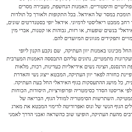
פוליטיים והיסטוריים. האמנות הנחשפת, מעבירה מסרים
 תומכת במסר של האידאל. בכל התקופות ולאורך כל תולדות
ד רחב ממבט ריאליסטי לדמיוני. אידאל יופי בסטנדרטים שונים,
אל" בנשים שופעות, או רזות, גבוהות או קטנות, אברי מין
מויים ותפקידים מגוונים המיועדים להם.
חל מכינונו באמנות יוון העתיקה, שם נקבע הקנון ליופי
 ועקרונות מתמטיים, נתונים עליהם התבססה האמנות המערבית
 הרנסנס, הציגה נשים אידיאליות כעדינות, רכות, מלאות
.(תמונה 6) תקופת הרנסנס מאופיינת כחזרה לפאר יוון העתיקה, המבטא ייצוג נשי והאדרת
נית, כל מושג ההתעסקות בגוף האידאלי החל בעת העתיקה.
 אריסטו הסדר כסימטריה ופרופורציות, היסודות, הכוחות
תמטיקה. השתרשות הסימטריה למודל הגוף, הבריאה של
לים הגוף הנשי של ונוס ואפרודיטה לדימוי המבטא את מארג
 הרבים מהעת העתיקה, הופיעו שוב כהשראה ואבני הדרך לאמני