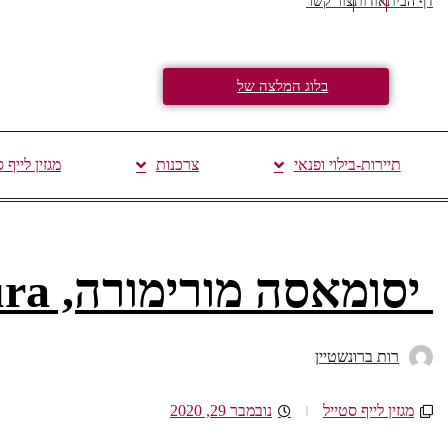
דף הבית
אודות
צור קשר
בלוג המלצה של
תיירות-בילוי ופנאי
צרכנות
מגזין לייף 
יסומאסה מורימורה, Yasumasa Morimura
רות ברונשטיין
מגזין לייף סטייל
נובמבר 29, 2020