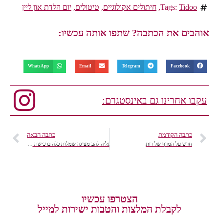
Tid
Tags:
,
חיתולים אקולוגיים
,
טיטולים
,
יום הלדת און ליין
ים את הכתבה? שתפו אותה עכשיו:
WhatsApp
Email
Telegram
Facebook
 אחרינו גם באינסטגרם:
תבה הקודמת
כתבה הבאה
דש על המדף של רות
גליה להב מציגה שמלות כלה ברכישת און ליין
הצטרפו עכשיו
לקבלת המלצות והטבות ישירות למייל