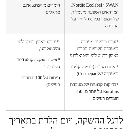
SWAN ו Nordic Ecolabel,
חומרים מזהמים, אינם
ודאים השפעה מינימלית
מתקלים
מוצר בכל גלגול חייו על
יבה
רו בדיקות מעבדה
*נבדקו באופן דרמטולוגי
דת חיצוניות ונבדקו
והיפואלרגני,
ן דרמטולוגי והיפואלרגני
*
אישור אוקו-טקס® 100
נם מגרים (בדיקה קלינית
סטנדרטי
 של Cosmepar)
(ניתוח על 100 חומרים
יקות קבועות של מעבדת
רעילים)
Eurofins על יותר מ- 250
ים רעילים
ל ההשקה, ויום הלדת בתאריך