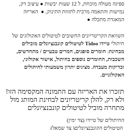
ספיגה מעולה מוכחת, ל 12 שעות יבשות ● עיצוב דק,
ת והתאמה מרבית לתזוזת התינוק, ● האריזה
ת מתכלה ●
ת הקריטריונים החשובים לטיטולים האקולוגים של
י
טיידו Tidoo לטיטולים קונבנציונלים מובילים
ת
:
חומרים סופגים,
חמרים טבעיים / מתחדשים,
ת, ה
חומרים נוספים בחיתול,
אישור אקולוגי,
ת מעבדה. מציגים יתרון משמעותי לחיתולים
וגיים.
ו את האריזה עם התמונה המקסימה הזו!
רק, להלן קריטריונים לבחינת המותג מול
ה מוביל לטיטולים קונבנציונלים
תולים של טיידו (צד ימין)
לים הקונבנציונלים( צד שמאל)