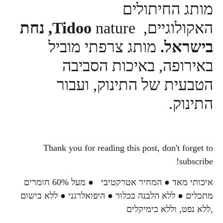
ג החיתולים
ולוגיים,
nature
Tidoo
, נחת
ראל.
מותג צרפתי מוביל
רופה, באיכות הסביבה
עית של התינוק, ועבור
נוק.
Thank you for reading this post, don't for
subs
איכותי מאד ● המחיר אטרקטיבי ● מעל 60% חומרים
ם ● ללא הלבנה בכלור ● היפואלרגני ● ללא בישום
נפט, וללא כימיקלים