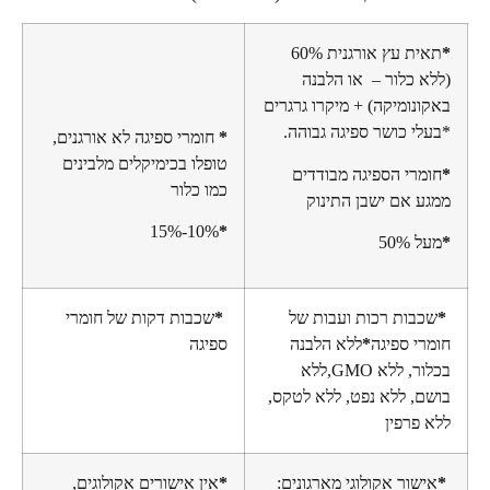
תאית עץ אורגנית 60%
 כלור – או הלבנה
נומיקה) + מיקרו גרגרים
י כושר ספיגה גבוהה.
*
חומרי ספיגה לא אורגנים,
טופלו בכימיקלים מלבינים
מרי הספיגה מבודדים
כמו כלור
 אם ישבן התינוק
10%-15%
*
50%
בות רכות ועבות של
*
שכבות דקות של חומרי
י ספיגה
*
ללא הלבנה
ספיגה
בכלור, ללא GMO,ללא
, ללא נפט, ללא לטקס,
פרפין
שור אקולוגי מארגונים:
*
אין אישורים אקולוגים,