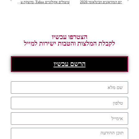
לאומי 2020
טיטולים אקולוגיים Tidoo, בהשקת ענק בישראל.
הצטרפו עכשיו
המלצות והטבות ישירות למייל
הרשם עכשיו