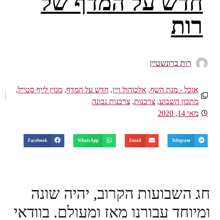
על המדף של
ין
שף
,
אלכוהול ויין
,
חדש על המדף
,
מגזין לייף סטייל
,
,
צרכנות
,
צרכנות נבונה
Facebook
WhatsApp
Email
ות הקרוב, יהיה שונה
ורנו מאז ומעולם. בוודאי