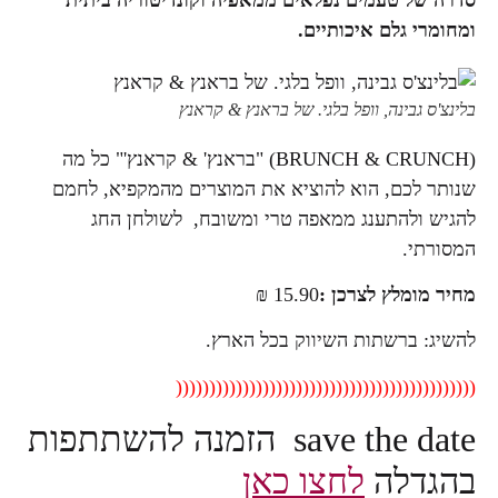
 נפלאים ממאפיה וקונדיטוריה ביתית
כותיים.
פל בלגי. של בראנץ & קראנץ
(BRUNCH & CRUNCH) "בראנץ' & קראנץ'" כל מה
א להוציא את המוצרים מהמקפיא, לחמם
 ממאפה טרי ומשובח, לשולחן החג
כן :
15.90 ₪
 השיווק בכל הארץ.
(((((((((((((((((((((((((((
save the date הזמנה להשתתפות
חצו כאן