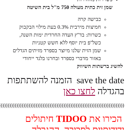
לה 750 מ"ל בית השיטה
שה קרה
ירבית 0.3% בעת מילוי הבקבוק
ות: בד"ץ העדה החרדית ימות השנה,
"פ בית יוסף ללא חשש קטניות
הזית שלנו מיוצר בספרד מזיתים הגדלים
ר מדברי בספרד ובחרנו בלנד ייחודי
השיווק
save the date הזמנה להשתתפות
חצו כאן
(((((((((((((((((((((((((((((((((((((((((((((((((((((((
ת
TIDOO
חיתולים
ם לסביבה, ההגרלה