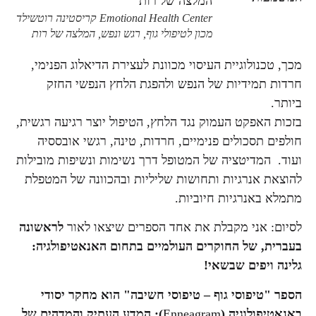
Emotional Health Center קריסטינה רוטשילד
מכון לטיפולי גוף, רגש ונפש, המלצה של רות
מכך, טכנולוגיית העיסוי מכוונת לעצירת הדיאלוג הפנימי,
חרדות תמידיות של הנפש ולהפגת הלחץ הנפשי החזק
ביותר.
בזכות האפקט העמוק נגד הלחץ, הטיפול יוצר רגיעה רגשית,
חולפים תסכולים פנימיים, חרדות, טינה, רגשי אובססיה
ועוד. המדיטציה של המטופל דרך נשימות ונשיפות מובילות
להוצאת אנרגיות ותחושות שליליות ובהכוונה של המטפלת
מתמלא באנרגיות חיוביות.
לסיום: אני מקבלת את אחד הספרים שיצאו לאור
לראשונה
בעברית, של החוקרים העולמיים בתחום האנאטיפולגיה:
גלינה ויפים שבשאי!
הספר "טיפוסי גוף – טיפוסי חשיבה" הוא מחקר יסודי
באנאטיפולוגיה (
Enneagram
): המדע העתיק והמדהים של