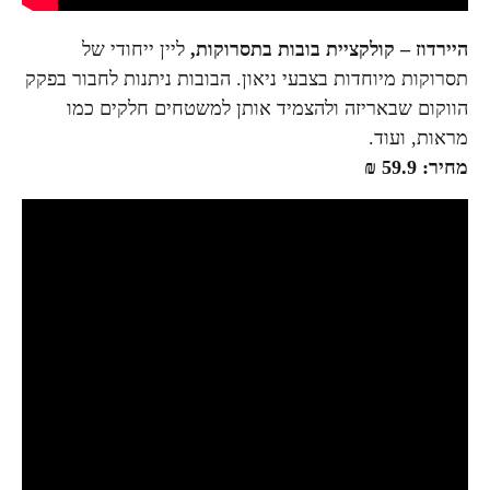
היירדוז – קולקציית בובות בתסרוקות,
ליין ייחודי של
תסרוקות מיוחדות בצבעי ניאון. הבובות ניתנות לחבור בפקק
הווקום שבאריזה ולהצמיד אותן למשטחים חלקים כמו
מראות, ועוד.
מחיר: 59.9 ₪