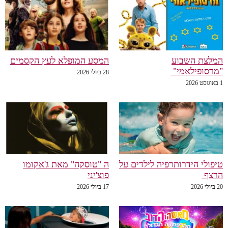
לצת השבוע
המסע המופלא לעץ הקסמים
רסופילאמי"
28 ביולי 2026
פולי הידרותרפיה לילדים על
ה "טוסקה" מאת ג'אקומו
רצף
פוצ'יני
20
17 ביולי 2026