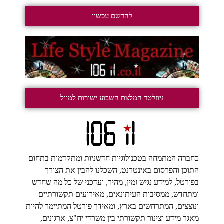
להרשם עכשיו
ניוזלטר המלצת השבוע ישירות למייל
כחברה המתמחה בטכנולוגיות חדשניות ומתקדמות בתחום
התוכן והפרסום באינטרנט, השכלנו להבין את הצורך
בפורטל, למידע נגיש זמין, מהיר, ועדכני של כל מה שחדש
ומתחדש, ממסיבות העיתונאים, מאירועים תקשורתיים
ונוצצים, המתרחשים בארץ, ומאידך פורטל המתיימר להיות
מאגר מידע וצינור תקשורתי בין משרדי יח"צ, ארגונים,