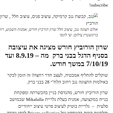
subscribe!
אולם תצוגה נגב, עיצוב חלל שרון הורביץ חורש, אמנות השבוע, רות
ברונשטיין צילום: שי לוגסי
שרון הורוביץ חורש מציגה את עיצובה
בסניף הדגל בבני ברק מה – 8.9.19 ועד
7/10/19 במשך חודש.
שוקלים להחליף אמבטיה, לעצב חדר רחצה? זה הזמן לבקר
באולמות התצוגה נגב רחוב הלח"י 28 בבני ברק.
שרון הורוביץ חורש, מהנדסת בניין בהכשרתה ומפקחת
בנייה במקצועה, אמנית בעלת גלריית Mikalulla שבמושב
סלעית – גלריית בוטיק לעיצוב פרטי עיצוב ייחודיים
והלבשת הבית בקונספט של Private collection לבתי יוקרה