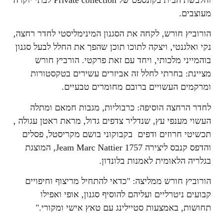
מעוצבים.
הורוביץ חורש, לקחה את הסגנון המינימליסטי לחדר רחצה,
נקי ואלגנטי, ויצקה לתוכו תוכן שהפך את החלל לבעל סגנון
בוהמייני מלכותי, ויחד עם זאת פרקטי. הורביץ חורש
מציינת: בחרתי לחלל זה אביזרים עשירים בטקסטורות
ומרקמים העשויים ברובם מחומרים טבעיים.
לחדר הרחצה הוסיפה: כרבוליות, מגבות חמאם ומתלה
העשוי מענפי עץ, שנדליר צדפים גדול, מראת ראטן עגולה ,
תכשיטי חרוזים ודפים בקבוקוני בושם מקריסטל, פסלים
והדפס קנבס ליצירה Jeam Marc Nattier 1757, המוצגת
בגלריה הלאומית לאמנות בלונדון.
הורוביץ חורש ממליצה: "כדאי להתחיל מריצוף וחיפויים
קבועים ניטרליים ועליהם להוסיף סגנון, אופי ואפילו
תחושות, באמצעות סטיילינג עם טאץ אישי ומקורי."