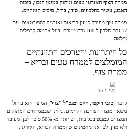
ממרח הצוף האורגני טעים ומתוק במינון הנכון, בזכות
הטבע, עשיר בחלבונים, סידן, ברזל, סיבים תזונתיים.
ממרח צוף מוערך כמזון בריאות ואנרגיה לספורטאים, עם
17 גרם חלבון ל 100 גרם ממרח. בעל ארומה קרמלית
נפלאה.
כל היתרונות והערכים התזונתיים
המומלצים לממרח טעים ובריא –
ממרח צוף.
ממרח צוף
לדברי
טובי דיקמן, היזם ומנכ"ל "צוף
", המוצר הוא בידול
משאר מוצרי הצריכה הקיימים. גילינו שבממרחים המתוקים
המצויים כמעט בכל בית, יש יותר מ- 50% סוכר לבן, מעובד
ולא מזין. לכן אנו מאמינים שהממרח הבריא, האורגני,