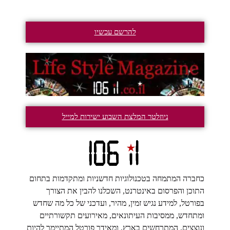
להרשם עכשיו
ניוזלטר המלצת השבוע ישירות למייל
כחברה המתמחה בטכנולוגיות חדשניות ומתקדמות בתחום
התוכן והפרסום באינטרנט, השכלנו להבין את הצורך
בפורטל, למידע נגיש זמין, מהיר, ועדכני של כל מה שחדש
ומתחדש, ממסיבות העיתונאים, מאירועים תקשורתיים
ונוצצים, המתרחשים בארץ, ומאידך פורטל המתיימר להיות