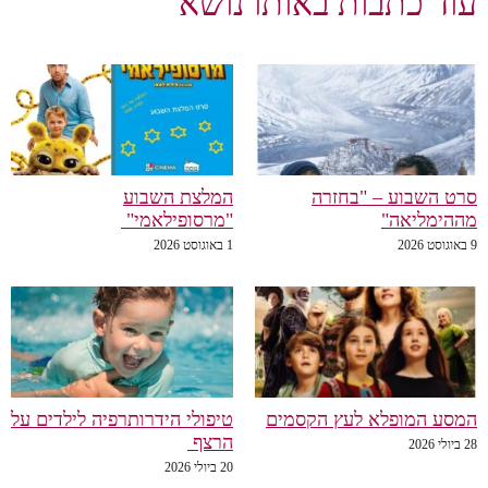
וד כתבות באותו נושא
ט השבוע – "בחזרה
המלצת השבוע
הימליאה"
"מרסופילאמי"
1 באוגוסט 2026
סע המופלא לעץ הקסמים
טיפולי הידרותרפיה לילדים על
הרצף
20
20 ביולי 2026