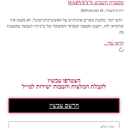
מסעדת השבוע HARVEY'S
רות ברונשטיין
10 באוגוסט 2019
יודעי דבר, בהכנת בשרים איכותיים על האש/ברביקיו/מנגל, לא משנה איך
שתקראו לזה, יתענגו מטעמו העסיסי והמשובח של ברביקיו הנעשה במשענת
עץ.
קראו עוד...
הצטרפו עכשיו
לקבלת המלצות והטבות ישירות למייל
הרשם עכשיו