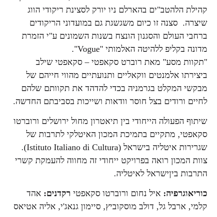
קהילת הלהטב"ים בהארלם ניו יורק לסצינת ריקודי הווג
שיצרה. סצנה זו כיום משגשגת גם במועדוני הריקודים
ברחבי העולם והסגנון הונצח בשנות השמונים ע"י הזמרת
מדונה בקליפ ללהיטה האלמותי "Vogue".
"תקוות מסע" מאת רוברט סקאפטי – סקאפטי שילב
ביצירתו אלמנטים ווקאליים ותנועתיים מהווי חייהם של
מבקשי המקלט בגרמניה בכדי להדהד את תקוותם שלהם
לחיים ורודים בצל חוסר וודאות ושייכות בסביבתם החדשה.
שיתוף הפעולה הייחודי בין תיאטרון מחול ירושלים ורוברטו
סקאפטי, מתקיים בתמיכת המכון האיטלקי לתרבות של
שגרירות איטליה בישראל (Istituto Italiano di Cultura).
צוות המכון רואה בפרויקט ייחודי זה מחווה להעמקת קשרי
התרבות ביןישראל לאיטליה.
כוריאוגרפיה:
איל נחום ורוברטו סקאפטי
רקדנים:
אהד
קלמי, ארבל גל, דולב מוסקוביץ, סיימון גנאג'י, אליה אטיאס