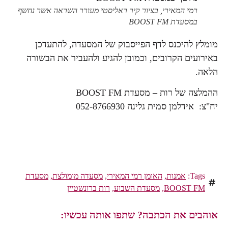
רמי המאירי, בציור קיר ראליסטי מעורר השראה אשר נחשף
במסעדת BOOST FM
מומלץ להיכנס לדף הפייסבוק של המסעדה, להתעדכן
באירועים הקרובים, וכמובן להגיע ולהעביר את הבשורה
הלאה.
ההמלצה של רות – מסעדת BOOST FM
יח"צ: אידלמן סמית גלינה 052-8766930
Tags:
אמנות
,
האומן רמי המאירי
,
מסעדה מומולצת
,
מסעדת
BOOST FM
,
מסעדת השבוע
,
רות ברונשטיין
אוהבים את הכתבה? שתפו אותה עכשיו: