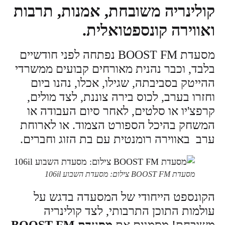
קולינריה משובחת, אמנות, תרבות
ואווירה קונספטואלית
.
מסעדת BOOST FM נפתחה לפני חודשיים
בלבד, וכבר נהנית מאורחים קבועים ממשרדי
ההייטק בסביבתה, שגילו, אכלו, נהנו ביום
וחזרו בערב, לכוס בירה צוננת, לצד מולים,
קרפצ'יו או סלטים, לאחר סיום העבודה או
המשחק בהיכל הספורט הצמוד. או לארוחת
ערב באווירה רומנטית עם בת הזוג וחברים.
מסעדת BOOST FM צילום: מסעדת השבוע 106il
הקונספט הייחודי של המסעדה בדגש על
עולמות התוכן התרבותי, לצד קולינריה