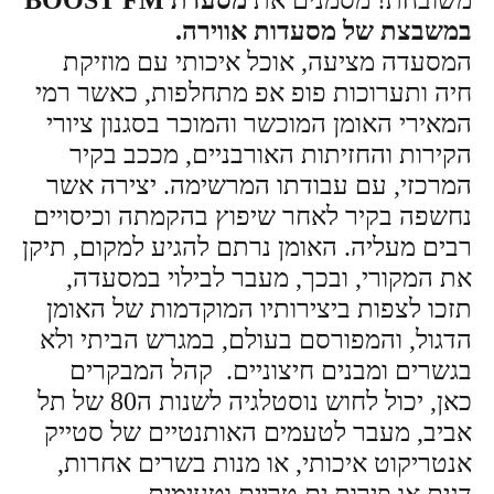
משובחת! מסמנים את
מסעדת
BOOST FM
במשבצת של מסעדות אווירה
.
המסעדה מציעה, אוכל איכותי עם מוזיקת
חיה ותערוכות פופ אפ מתחלפות, כאשר רמי
המאירי האומן המוכשר והמוכר בסגנון ציורי
הקירות והחזיתות האורבניים, מככב בקיר
המרכזי, עם עבודתו המרשימה. יצירה אשר
נחשפה בקיר לאחר שיפוץ בהקמתה וכיסויים
רבים מעליה. האומן נרתם להגיע למקום, תיקן
את המקורי, ובכך, מעבר לבילוי במסעדה,
תזכו לצפות ביצירותיו המוקדמות של האומן
הדגול, והמפורסם בעולם, במגרש הביתי ולא
בגשרים ומבנים חיצוניים. קהל המבקרים
כאן, יכול לחוש נוסטלגיה לשנות ה80 של תל
אביב, מעבר לטעמים האותנטיים של סטייק
אנטריקוט איכותי, או מנות בשרים אחרות,