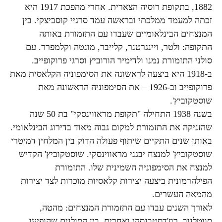
1882, בתקופת רוסיה הצארית. אחרי מהפכת 1917 היא
זכתה למעמד ממלכתי ובראשה עמד סרגיי קוסביצקי. בין
המנצחים הבינלאומיים שעבדו עם התזמורת באותה
התקופה: ולטר, ויינגרטנר, קלייבר, מונטה וקלמפרר. עם
סולני התזמורת נמנו ולדימיר הורוביץ וסרגי פרוקופייב.
ב-1918 היא ביצעה לראשונה את הסימפוניה הקלאסית מאת
פרוקופייב וב-1926 – את הסימפוניה הראשונה מאת
שוסטקוביץ'.
בשנה 1938 התחילה "תקופת מראווינסקי" בת 50 שנה
שהזניקה את התזמורת למקום גבוה מאוד בדירוג הבינלאומי.
באותן שנים התקיים שיתוף פעולה הדוק בין המלחין דמיטרי
שוסטקוביץ' למנצח יבגני מראווינסקי. שוסטקוביץ' הקדיש
למנצח את הסימפוניה השמינית שלו. התזמורת
הפילהרמונית ביצעה יצירות קלאסיות מוכרות לצד יצירות
מהמאה העשרים.
לאורך השנים עבדו עם התזמורת המנצחים: מהטה,
סווטלנוב, רוז'דסטבנסקי ואחרים. בין הסולנים שהופיעו