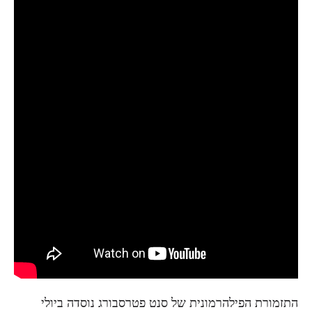
התזמורת הפילהרמונית של סנט פטרסבורג נוסדה ביולי