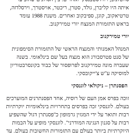
איתה היו קליברן, גולד, סטרן, ריכטר, אויסטרך, וירסלדזה,
טרטיאקוב, קוגן, ספיבקוב ואחרים. משנת 1988 עומד
בראש התזמורת המנצח יורי טמירקנוב.
יורי טמירקנוב
המנהל האמנותי והמנצח הראשי של התזמורת הסימפונית
של סנט פטרסבורג הוא מנצח בעל שם בינלאומי. בשנה
שעברה מונה טמירקנוב לפרופסור של כבוד בקונסרבטוריון
למוסיקה ע"ש צ'ייקובסקי.
הפסנתרן – ניקולאי לוגנסקי
זוכה בפרס אמן העם של רוסיה, אחד הפסנתרנים המוערכים
בעולם. לוגנסקי זכה בפרסים בתחרויות בינלאומיות יוקרתיות
רבות ותואר על ידי המגזין גרמופון כ"פסנתרן דגול שהשפיע
רבות על סגנון הנגינה המודרני". לוגנסקי מופיע על הבמות
היוקרתיות ביותר בעולם עם התזמורות החשובות בעולם. עד