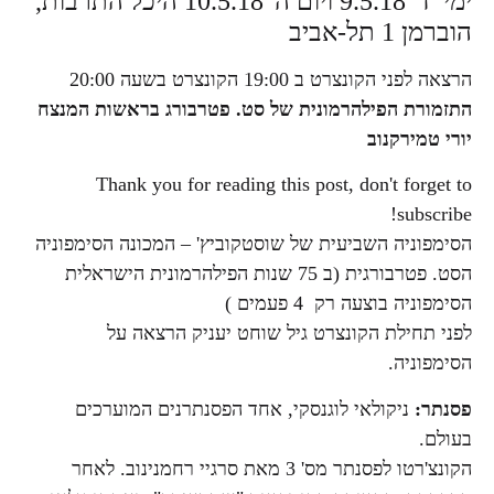
ימי ד' 9.5.18 ויום ה' 10.5.18 היכל התרבות,
הוברמן 1 תל-אביב
הרצאה לפני הקונצרט ב 19:00 הקונצרט בשעה 20:00
התזמורת הפילהרמונית של סט. פטרבורג בראשות המנצח
יורי טמירקנוב
Thank you for reading this post, don't forget to
subscribe!
הסימפוניה השביעית של שוסטקוביץ' – המכונה הסימפוניה
הסט. פטרבורגית (ב 75 שנות הפילהרמונית הישראלית
הסימפוניה בוצעה רק 4 פעמים )
לפני תחילת הקונצרט גיל שוחט יעניק הרצאה על
הסימפוניה.
פסנתר:
ניקולאי לוגנסקי, אחד הפסנתרנים המוערכים
בעולם.
הקונצ'רטו לפסנתר מס' 3 מאת סרגיי רחמנינוב. לאחר