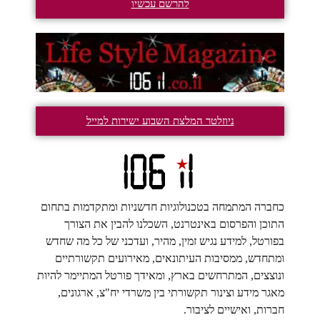
להרשם עכשיו
ניוזלטר המלצת השבוע ישירות למייל
כחברה המתמחה בטכנולוגיות חדשניות ומתקדמות בתחום
התוכן והפרסום באינטרנט, השכלנו להבין את הצורך
בפורטל, למידע נגיש זמין, מהיר, ועדכני של כל מה שחדש
ומתחדש, ממסיבות העיתונאים, מאירועים תקשורתיים
ונוצצים, המתרחשים בארץ, ומאידך פורטל המתיימר להיות
מאגר מידע וצינור תקשורתי בין משרדי יח"צ, ארגונים,
חברות, ואישיים לציבור.