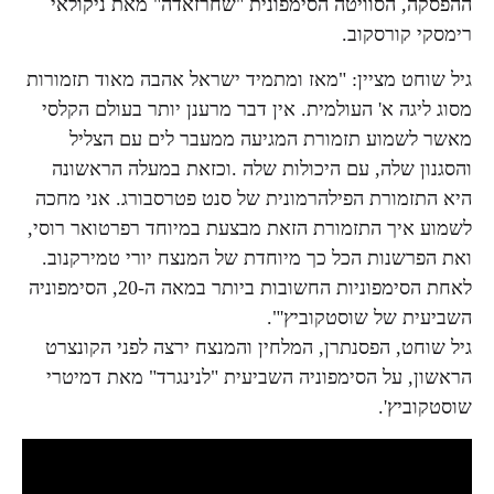
ההפסקה, הסוויטה הסימפונית "שחרזאדה" מאת ניקולאי
רימסקי קורסקוב.
גיל שוחט מציין: ​​"מאז ומתמיד ישראל אהבה מאוד תזמורות
מסוג ליגה א' העולמית. אין דבר מרענן יותר בעולם הקלסי
מאשר לשמוע תזמורת המגיעה ממעבר לים עם הצליל
והסגנון שלה, עם היכולות שלה .וכזאת במעלה הראשונה
היא התזמורת הפילהרמונית של סנט פטרסבורג. אני מחכה
לשמוע איך התזמורת הזאת מבצעת במיוחד רפרטואר רוסי,
ואת הפרשנות הכל כך מיוחדת של המנצח יורי טמירקנוב.
לאחת הסימפוניות החשובות ביותר במאה ה-20, הסימפוניה
השביעית של שוסטקוביץ'".
גיל שוחט, הפסנתרן, המלחין והמנצח ירצה לפני הקונצרט
הראשון, על הסימפוניה השביעית "לנינגרד" מאת דמיטרי
שוסטקוביץ'.