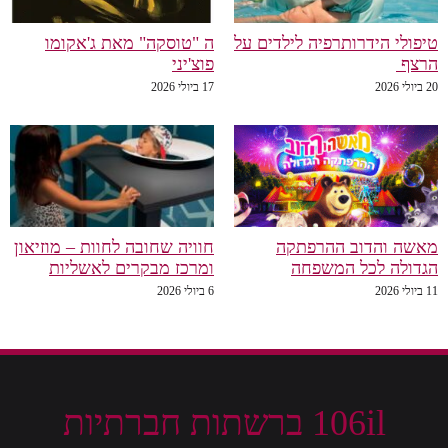
טיפולי הידרותרפיה לילדים על
ה "טוסקה" מאת ג'אקומו
הרצף
פוצ'יני
20 ביולי 2026
17 ביולי 2026
מאשה והדוב ההרפתקה
חוויה שחובה לחוות – מוזיאון
הגדולה לכל המשפחה
ומרכז מבקרים לאשליות
11 ביולי 2026
6 ביולי 2026
106il ברשתות חברתיות