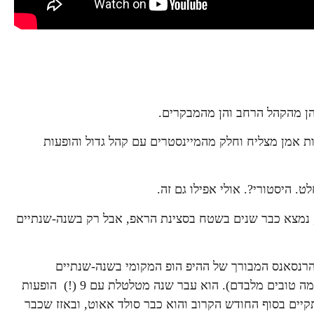
ן מהקהל הרחב והן מהמבקרים.
ות אמן מצליח וחלק מהמיינסטרים עם קהל גדול והופעות
 היסטורי?. אולי אפילו גם זה.
בר, נמצא כבר שנים בשטח בסצינת הראפ, אבל רק בשנה-שנתיים
הרנסאנס המבורך של ההיפ הופ המקומי בשנה-שנתיים
האחרונות, יחד עם חבריו לז'אנר נצ'י נצ' וקפה שחור חזק (ועוד כמה טובים מלבדם). הוא עבר שנה מטלטלת עם 9 (!) הופעות
וט בבארבי, מופע השקה לאלבום החדש בהאנגר 11 שיתקיים בסוף החודש הקרוב והוא כבר סולד אאוט, ובאזז שכבר