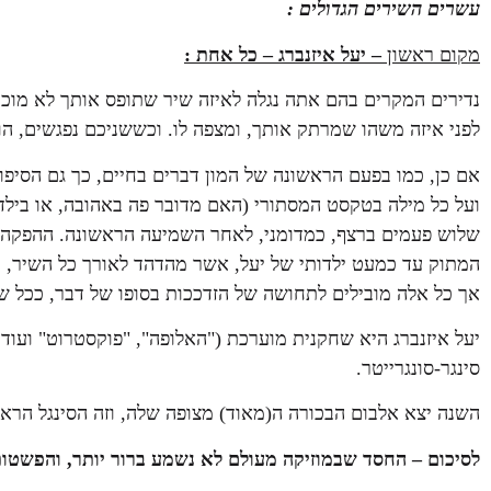
עשרים השירים הגדולים :
מקום ראשון
– יעל איזנברג – כל אחת
:
נדירים המקרים בהם אתה נגלה לאיזה שיר שתופס אותך לא מוכן
לפני איזה משהו שמרתק אותך, ומצפה לו. וכששניכם נפגשים, הוא 
אם כן, כמו בפעם הראשונה של המון דברים בחיים, כך גם הסיפו
ועל כל מילה בטקסט המסתורי (האם מדובר פה באהובה, או בילד
שלוש פעמים ברצף, כמדומני, לאחר השמיעה הראשונה. ההפקה 
המתוק עד כמעט ילדותי של יעל, אשר מהדהד לאורך כל השיר, ול
אך כל אלה מובילים לתחושה של הזדככות בסופו של דבר, ככל שה
יעל איזנברג היא שחקנית מוערכת ("האלופה", "פוקסטרוט" ועוד
סינגר-סונגרייטר.
השנה יצא אלבום הבכורה ה(מאוד) מצופה שלה, וזה הסינגל הראש
לסיכום – החסד שבמוזיקה מעולם לא נשמע ברור יותר, והפשט