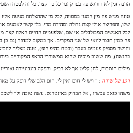
הרבה זמן לא הורגש פה בפרק זמן כל כך קצר. כל זה לבטח השפיע
טונה מגיש פה מין המנון במסווה, לכל מי שההצלחה מגיעה אליו
שלו, והפריצה אולי קצת גדולה ומהירה מדי. בלי קשר לאמנים או 
לכל האנשים המבולבלים אי שם, שלפעמים החיים האלה קצת מרג
פה כמין תוצר לוואי של שני המקרים. אך במקום למחזר (גם כן 
והושר מספיק פעמים בעבר (ובטח בהיפ הופ), טונה מצליח להביא 
בהגשה), מה ששוב מוכיח שהוא ממשוררי הראפ המקוריים ביותר 
מילים חותכות, לחן קליט אך לא דביק, והפקה בונבוניירה ואוריי
רגע של שירה
:
" ויש לי חום ואין לי. חום הלב שלי דופק על מא
משהו כואב עכשיו , אל תבדוק באינטרנט. עשה טובה ולך לשכב