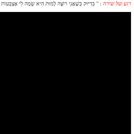
רגע של שירה
: " בִּדִיּוּק כְּשֶׁאֲנִי רוֹצָה לָמוּת הִיא שָׂמָה לִי אֶצְבְּעוֹת