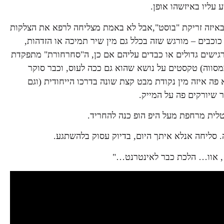
 עליו באיזשהו אופן.
 באיזה זריקת "בוסט",אבל לא באמת מצליחה לרפא את הצלקות
כוכבים – מורגש שזה בכלל גם מין שיר תמיכה או הזדהות,
ישים גדולים או כבדים עליהם אם כן, ה"סחרחורת" מתפקדת
במסווה) טקסטים על נושא שהוא גם ככה לעוס, וכבר סוקר
פה איזה מין נקודת מבט קצת שונה בדרכו הייחודית (וגם
שיורקים פה על המייק.
נטלית מרחפת מעל היפ הופ כנה להחריד.
ה. סליחה אנלא איתך היום, בדיוק עסוק בלהשתגע.
 , אוו… הלכת כבר לאינטרנט…"