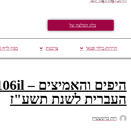
דף הבית
אודות
צור קשר
בלוג המלצה של
תיירות-בילוי ופנאי
צרכנות
מגזין לייף 
העברית לשנת תשע"ז
רות ברונשטיין