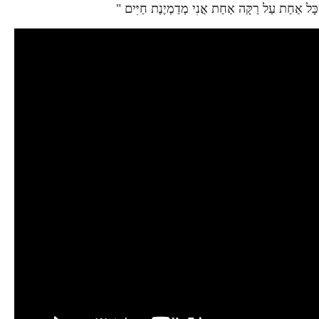
 כָּל אַחַת עַל רַקָּה אַחַת אֲנִי מְדַמְיֶנֶת חַיִּים "