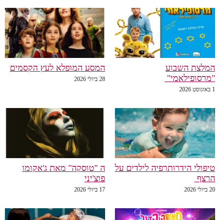
לצת השבוע
המסע המופלא לעץ הקסמים
רסופילאמי"
28 ביולי 2026
פולי הידרותרפיה לילדים על
ה "טוסקה" מאת ג'אקומו
רצף
פוצ'יני
20
17 ביולי 2026