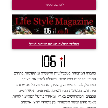
להרשם עכשיו
ניוזלטר המלצת השבוע ישירות למייל
כחברה המתמחה בטכנולוגיות חדשניות ומתקדמות בתחום
התוכן והפרסום באינטרנט, השכלנו להבין את הצורך
בפורטל, למידע נגיש זמין, מהיר, ועדכני של כל מה שחדש
ומתחדש, ממסיבות העיתונאים, מאירועים תקשורתיים
ונוצצים, המתרחשים בארץ, ומאידך פורטל המתיימר להיות
מאגר מידע וצינור תקשורתי בין משרדי יח"צ, ארגונים,
חברות, ואישיים לציבור.