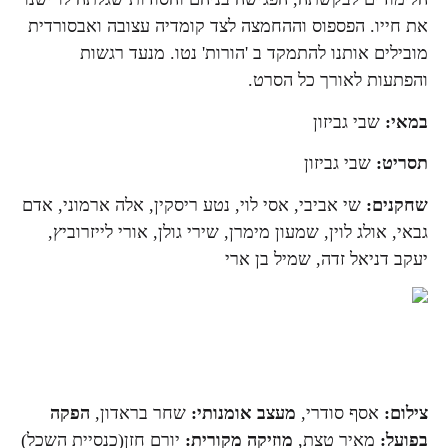
את חייו. הפספוס וההחמצה לצד קומדיה עצובה ואבסורדית
מובילים אותנו להתמקד ב 'הורות' נטו. מנעד רגשות
והפתעות לאורך כל הסרט.
במאי:
שבי גביזון
תסריט:
שבי גביזון
שחקנים:
שי אביבי, אסי לוי, נטע ריסקין, אלה ארמוני, אדם
גבאי, אולג לוין, שמעון מימרן, שירי גולן, אורי לייזרוביץ,
יעקב דניאל זדה, שמיל בן ארי
צילום:
אסף סודרי,
מעצב אומנותי:
שחר בראדון,
הפקה
בפועל:
מאיר טצת,
מוזיקה מקורית:
יורם חזן(כנסיית השכל)