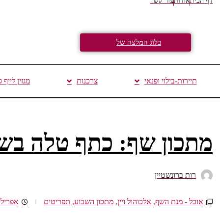
דף הבית
אודות
צור קשר
בלוג המלצה של
תיירות-בילוי ופנאי
צרכנות
מגזין לייף 
מתכון שף: כתף טלה בשום
רות ברונשטיין
אוכל - מנת השף
,
אלכוהול ויין
,
מתכון השבוע
,
תפריטים
אפריל 30, 017