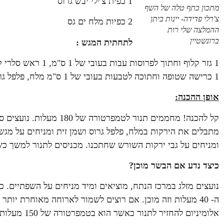
1 כפית צ'ילי יבש גרוס
מתכון כתף טלה של השף
צ'רלי פדידה- יינות ביתן
2 כפיות מלח ים גס
ההמלצה שלי רות
ברונשטיין
לתחתית המגש :
1 כרישה שטופה וחתוכה לטבעות בעובי של 1 ס"מ מלח, פלפל גרוס, 5 כפות שמן זית
אופן ההכנה:
קל להכנה! מחממים תנור לטמ
מתבלים את הירקות במלח, פלפל גרוס ושמן זית ומניחים על מגש
ומניחים על גבי ירקות השורש שחתכנו. מכניסים לתנור למשך כש
כיצד נדע אם הבשר מוכן?
נועצים מזלג במרכז הנתח, מוציאים ומיד מניחים על השפתיים.
ה- 40 מעלות וזה מוכן. אם רוצים לשמור לארוחה מאוחרת יו
אלומיניום להחזיר לתנור כאשר הוא בטמפרטורה של 150 מעלות, עד לתחילת הארוחה.