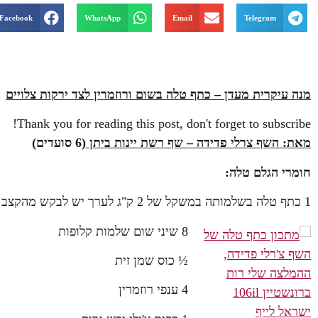
Facebook
WhatsApp
Email
Telegram
מנה עיקרית מעדן – כתף טלה בשום ורוזמרין לצד ירקות צלויים
Thank you for reading this post, don't forget to subscribe!
מאת: השף צרלי פדידה – שף רשת יינות ביתן
(
6
סועדים)
חומרי הגלם
טלה:
1 כתף טלה בשלמותה במשקל של 2 ק"ג לערך יש לבקש מהקצב של יינות ביתן
8 שיני שום שלמות קלופות
½ כוס שמן זית
4 ענפי רוזמרין