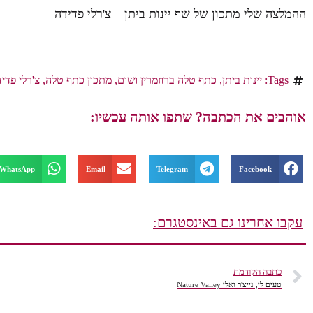
ההמלצה שלי מתכון של שף יינות ביתן – צ'רלי פדידה
Tags:
יינות ביתן
,
כתף טלה ברוזמרין ושום
,
מתכון כתף טלה
,
צ'רלי פדי
אוהבים את הכתבה? שתפו אותה עכשיו:
WhatsApp
Email
Telegram
Facebook
עקבו אחרינו גם באינסטגרם:
כתבה הקודמת
טעים לי, נייצ'ר ואלי Nature Valley