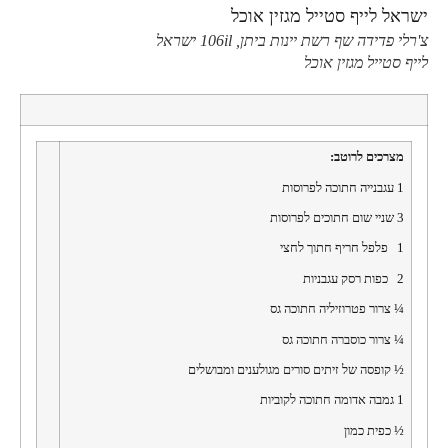
צ'רלי פדידה שף רשת יינות ביתן, 106il ישראל
לייף סטייל מגזין אוכל
מצרכים לרוטב:
1 עגבנייה חתוכה לפרוסות
3 שניי שום חתוכים לפרוסות
1 פלפל חריף חתוך לחצי
2 כפות רסק עגבניות
¼ צרור פטרוזיליה חתוכה גס
¼ צרור כוסברה חתוכה גס
½ קופסה של זיתים סורים מגולענים ומבושלים
1 גמבה אדומה חתוכה לקוביות
½ כפית כמון