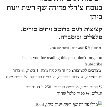
בנוסח צ'רלי פדידה שף רשת יינות
ביתן
קציצות דגים ברוטב זיתים סורים.
פלפלים וכוסברה.
מתכון ל
6
סועדים, כשר לפסח.
Thank you for reading this post, don't forget to
subscribe!
מצרכים לקציצות:
כף וחצי קמח מצה, 1 ביצה, ¼ צרור
פטרוזיליה, ¼ צרור כוסברה, ½ כפית פפריקה, ½ כפית מלח
½ כפית כמון, ½ כפית כורכום, 250 ג' דג נסיכת
הנילוס, ¼ כפית פלפל שחור