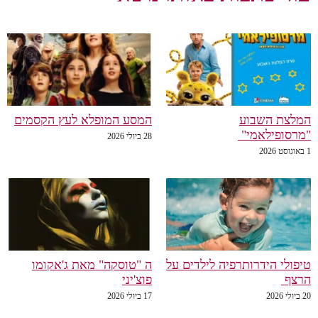
לצת השבוע
המסע המופלא לעץ הקסמים
רסופילאמי"
28 ביולי 2026
פולי הידרותרפיה לילדים על
ה "טוסקה" מאת ג'אקומו
רצף
פוצ'יני
20
17 ביולי 2026