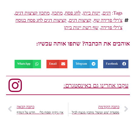
Tags:
דגים
,
יינות ביתן
,
לחג פסח
,
מתכון
,
מתכון קציצות דגים
,
צ'רלי פדידה שף
,
קציצות דגים
,
קציצות דגים לחג פסח בנוסח
צ'רלי פדידה
,
שף רשת יינות ביתן
אוהבים את הכתבה? שתפו אותה עכשיו:
WhatsApp
Email
Telegram
Facebook
עקבו אחרינו גם באינסטגרם:
כתבה הקודמת
כתבה הבאה
מסעדת 'טש וטשה' מתכון מנצח לבילוי תרבות וקולינריה גאורגית.
אין ניקיון ופסח בלי….חדש על המדף