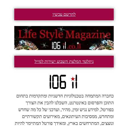
להרשם עכשיו
ניוזלטר המלצת השבוע ישירות למייל
כחברה המתמחה בטכנולוגיות חדשניות ומתקדמות בתחום
התוכן והפרסום באינטרנט, השכלנו להבין את הצורך
בפורטל, למידע נגיש זמין, מהיר, ועדכני של כל מה שחדש
ומתחדש, ממסיבות העיתונאים, מאירועים תקשורתיים
ונוצצים, המתרחשים בארץ, ומאידך פורטל המתיימר להיות