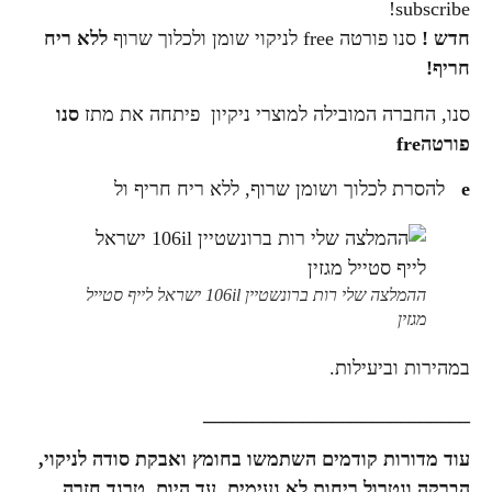
subscribe!
חדש !
סנו פורטה free לניקוי שומן ולכלוך שרוף
ללא ריח
חריף!
סנו, החברה המובילה למוצרי ניקיון פיתחה את מתז
סנו
פורטה
fre
e
להסרת לכלוך ושומן שרוף, ללא ריח חריף ול
ההמלצה שלי רות ברונשטיין 106il ישראל לייף סטייל
מגזין
במהירות וביעילות.
___________________________
עוד מדורות קודמים השתמשו בחומץ ואבקת סודה לניקוי,
הברקה ונטרול ריחות לא נעימים. עד היום, טרנד חזרה