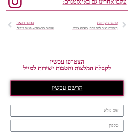
עקבו אחרינו גם באינסטגרם:
כתבה הקודמת
כתבה הבאה
קציצות דגים לחג פסח, בנוסח צ'רלי פדידה, שף רשת יינות ביתן
מעלות תרשיחא- פנינה בגליל.
הצטרפו עכשיו
לקבלת המלצות והטבות ישירות למייל
הרשם עכשיו