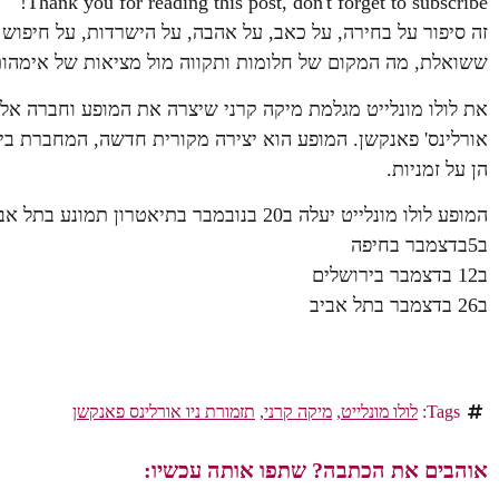
Thank you for reading this post, don't forget to subscribe!
זה סיפור על בחירה, על כאב, על אהבה, על הישרדות, על חיפוש
ששואלת, מה המקום של חלומות ותקווה מול מציאות של אימהות
את לולו מונלייט מגלמת מיקה קרני שיצרה את המופע וחברה אל ג
אורלינס' פאנקשן. המופע הוא יצירה מקורית חדשה, המחברת בין
הן על זמניות.
המופע לולו מונלייט יעלה ב20 בנובמבר בתיאטרון תמונע בתל אביב,
ב5בדצמבר בחיפה
ב12 בדצמבר בירושלים
ב26 בדצמבר בתל אביב
Tags:
לולו מונלייט
,
מיקה קרני
,
תזמורת ניו אורלינס פאנקשן
אוהבים את הכתבה? שתפו אותה עכשיו: