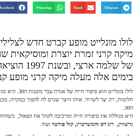
Facebook
WhatsApp
Email
Telegram
לולו מונלייט מופע קברט חדש לצלילי ג
מיקה קרני זמרת יוצרת ומוסיקאית שהח
של שלמה ארצי, ובשנת 1997 הוציאה את אלבום הסולו הראשון שלה.
בימים אלה מעלה מיקה קרני מופע ק
חלומות, רק יצר לשרוד.
אותו היצר שגרם לה להפוך במקרה, מכנ
ה30.
היא מגוללת את סיפורה חייה ומרכיבה לקהל את הפאזל, כשהחל
גרשווין
,
רוג
'
רס והמשרטיין
,
קול פורטר
ועוד.