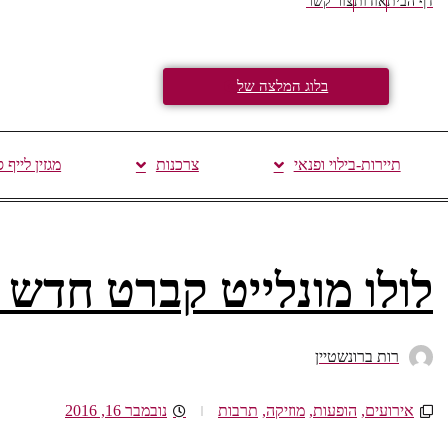
דף הבית
אודות
צור קשר
בלוג המלצה של
תיירות-בילוי ופנאי
צרכנות
מגזין לייף 
לולו מונלייט קברט חדש 
רות ברונשטיין
אירועים
,
הופעות
,
מוזיקה
,
תרבות
נובמבר 16, 2016