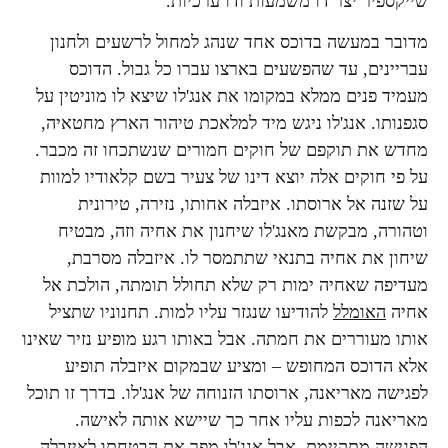
שייקספיר יצר דו משמעות ודו ערכיות.
מדובר במעשה בדוכס אחד שנהג למחול לרשעים ולחנון
עבריינים, עד שהפשעים בארצו עברו כל גבול. הדוכס
מעמיד פנים ממלא במקומו את אנג'לו שיצא לו מוניטין על
סגפנותו. אנג'לו ניגש מיד למלאכת טיהור הארץ מחטאיה,
מחדש את תוקפם של חוקים חמורים שנשתכחו זה מכבר.
על פי חוקים אלה יוצא דינו של צעיר בשם קלאודיו למוות
על שזנה אל ארוסתו. איזבלה אחותו, נזירה, טירונית
וטהורה, מבקשת מאנג'לו שיחנון את אחיה וזה, מבטיח
שיחון את אחיה בתנאי שתתמסר לו. איזבלה מסרבת,
מעדיפה שאחיה ימות רק שלא תחולל תומתה, הולכת אל
אחיה
האומלל
להודיעו שנגזר עליו למות. תחנוניו שתציל
אותו מעוררים את חמתה. אבל באותו רגע מופיע נזיר שאינו
אלא הדוכס המחופש – ומציע שבמקום איזבלה תופיע
לפגישה מאריאנה, ארוסתו הזנוחה של אנג'לו. בדרך זו תוכל
מאריאנה לכפות עליו אחר כך שיישא אותה לאישה.
הפגישה מתקיימת, אבל אנג'לו מפר את הבטחתו לאיזבלה