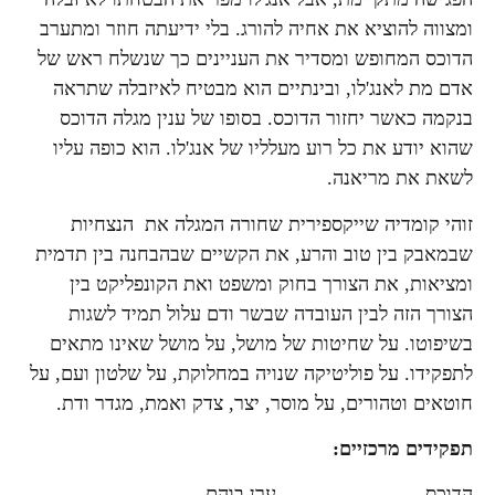
ומצווה להוציא את אחיה להורג. בלי ידיעתה חוזר ומתערב
הדוכס המחופש ומסדיר את העניינים כך שנשלח ראש של
אדם מת לאנג'לו, ובינתיים הוא מבטיח לאיזבלה שתראה
בנקמה כאשר יחזור הדוכס. בסופו של ענין מגלה הדוכס
שהוא יודע את כל רוע מעלליו של אנג'לו. הוא כופה עליו
לשאת את מריאנה.
זוהי קומדיה שייקספירית שחורה המגלה את הנצחיות
שבמאבק בין טוב והרע, את הקשיים שבהבחנה בין תדמית
ומציאות, את הצורך בחוק ומשפט ואת הקונפליקט בין
הצורך הזה לבין העובדה שבשר ודם עלול תמיד לשגות
בשיפוטו. על שחיטות של מושל, על מושל שאינו מתאים
לתפקידו. על פוליטיקה שנויה במחלוקת, על שלטון ועם, על
חוטאים וטהורים, על מוסר, יצר, צדק ואמת, מגדר ודת.
תפקידים מרכזיים:
הדוכס ערן בוהם