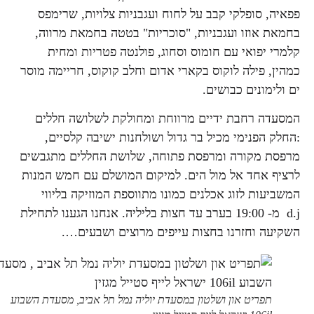
פפאיה, סופלקי קבב על לחוח ועגבניות צלויות, שרימפס
בחמאת אוזו ועגבניות, "סוכריות" בטטה בחמאת מרווה,
קלמרי יפואי עם חומוס וסחוג, פולנטה פטריות ומחית
כמהין, פילה לוקוס בקארי אדום וחלב קוקוס, חריימה מוסר
ים ולימונים כבושים.
המסעדה רחבת ידיים מרווחת ומחולקת לשלושה חללים
:החלק הפנימי מכיל בר גדול ושולחנות ישיבה קלסיים,
מרפסת מקורה ומרפסת פתוחה, שלושת החללים מתגבשים
לרציף אחד אל מול הים. למיקום המושלם עם חמש המנות
המשביעות לזוג אכלנים כמונו מתווספת המוזיקה בליווי
d.j מ- 19:00 בערב עד חצות בליליה. אנחנו הגענו לתחילת
השקיעה וחזרנו בחצות עייפים מרוצים ושבעים….
תפריט און ושלטון במסעדת יוליה נמל תל אביב, מסעדת השבוע