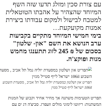
עם צורת סכין ומזלג תדעו שזה השף
המיוחד שהצהיר על אהבתו הטוטאלית
למטבח לבישול ולמקום עבודתו ביצירת
אמנות מקועקעת…
בימי חמישי המיוחד מתקיים בקביעות
ערב הנושא את השם "און- שלטון"
בסכום של ₪ 245 לזוג תתענגו מחמש
מנות ופוקצ'ה.
תפריט און ושלטון במסעדת יוליה נמל תל אביב , מסעדת השבוע
106il ישראל לייף סטייל מגזין
תפריט הטעימות משתנה אך מחיר אחיד וקבוע של המנות
המשתנות: ריזוטו לימוני מולים וזעפרן, סביצ'ה דג ים עם