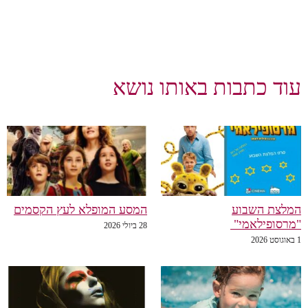
וד כתבות באותו נושא
לצת השבוע
המסע המופלא לעץ הקסמים
רסופילאמי"
28 ביולי 2026