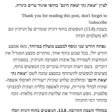
לציון 'יצאת נקי יצאת חינם' בחופי איגוד ערים כינרת.
Thank you for reading this post, don't forget to
subscribe!
בשבת (13.8) הנופשים בחוף דוגית שומרים על הניקיון וגם
לא משלמים חניה!
נפתח חודש שני ונוסף למבצע מוצלח במיוחד
, מאז אמצע
חודש יולי, בכל שבוע בחוף אחד, מתקיים מבצע המגדיל את
המודעות לשמירה על איכות הסביבה והניקיון. במסגרתו
דוברים בשם רשות הכינרת עוברים בין הנופשים בחוף,
מציעים לנופשים להשתתף במבצע שזכה לשם
'יצאת נקי
יצאת חינם'
ומחלקים שלוש שקיות ייעודיות לאיסוף אשפה-
שקית לבדלי סיגריות, שקית לאשפה כללית ושקית לבקבוקי
פלסטיק. נופש המחזיר את שלושת השקיות מלאות- זוכה
בהחזר דמי החניה!
במהלך השבת הקרובה, 13.8, הנופשים בחוף דוגית יוכלו