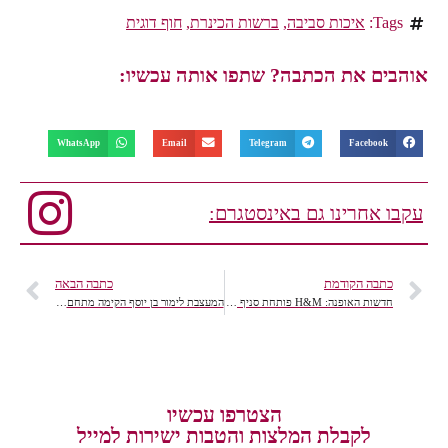
Tags:
איכות סביבה
,
ברשות הכינרת
,
חוף דוגית
אוהבים את הכתבה? שתפו אותה עכשיו:
WhatsApp
Email
Telegram
Facebook
עקבו אחרינו גם באינסטגרם:
כתבה הקודמת
כתבה הבאה
חדשות האופנה: H&M פותחת סניף חדש במרכז 100 הלקוחות הראשונים זוכים בכרטיס קניה חינם, מתכוננים??
המעצבת לימור בן יוסף הקימה מתחם יופי מלכותי לכלות.
הצטרפו עכשיו
לקבלת המלצות והטבות ישירות למייל