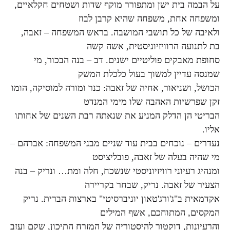
על הבמה בית ישן ומתפורר מוקף שדות ושטחים חקלאיים,
ומשפחה אחת, משפחה שהיא קרבן לבוז
ולאיבה של כל תושבי המושבה. בראש המשפחה – זאבה,
בת לתנועה הרוויזיוניסטית, אשה קשה
סחופת מאבקים פוליטיים ישנים. דב – בנה הבכור, מי
שמנסה עדיין למשוך בעול כלכלת המשק
הכושל, ושניאור, אחיה של זאבה: כנר ומורה למוסיקה, הומו
זקן שפרשיות האהבה שלו מימי המנדט
הבריטי הן הדלק המניע את שנאתה רבת השנים של אחותו
אליו.
נעדרים – נוכחים בבית עוד שניים מבני המשפחה: אברהם –
מי שהיה בעלה של זאבה, פובליציסט
ומנהיג רעיוני רוויזיוניסטי שנשכח, חלה ומת… ונריק – בנה
הצעיר של זאבה. נריק, שבחר בקריירה
אקדמאית ב"ג'ורג'טאון יוניברסיטי" בארצות הברית. נריק
המקסים, המתוחכם, אשף המילים
והרעיונות, דוקטור להיסטוריה של המזרח התיכון, שקם ועזב