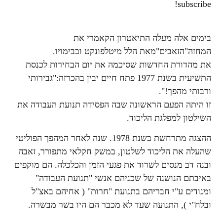
subscribe!
בימים אלה מעלה התיאטרון הקאמרי את
המחזה"הזאבים"מאת הלל מיטלפונקט ובבימויו.
את מהדורת החדשות שסיכמה את יום הבחירות לכנסת
התשיעית בשנת 1977 פתח חיים יבין בהכרזה:"גבירותי
ורבותי מהפך!".
זו היתה הפעם הראשונה שבה הפסידה תנועת העבודה את
השילטון למפלגת הליכוד.
ההצגה מתרחשת בשנת 1978. שנה לאחר המהפך הפוליטי
שהעלה את הליכוד לשלטון, במשק חקלאי מתפורר, זאבה
ובנה דב מנסים לשרוד את פגעי הזמן והכלכלה. הם מוקפים
באיבתם הנושנה של שכניהם אנשי "תנועת העבודה"
ומנודים ע"י חבריהם בתנועת "חרות" ( אחיהם באצ"ל
ובלח"י ), התנועה שעד לא מכבר הם היו בשר מבשרה.