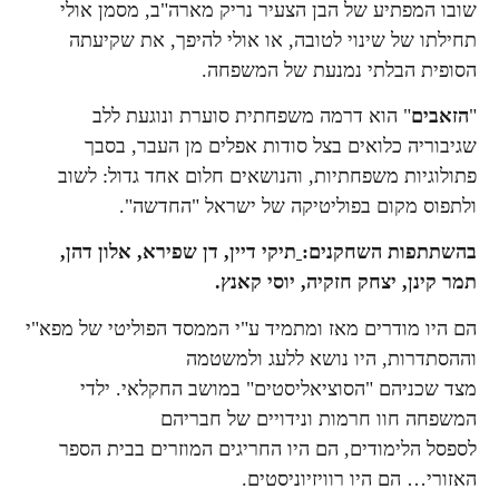
שובו המפתיע של הבן הצעיר נריק מארה"ב, מסמן אולי
תחילתו של שינוי לטובה, או אולי להיפך, את שקיעתה
הסופית הבלתי נמנעת של המשפחה.
"
הזאבים
" הוא דרמה משפחתית סוערת ונוגעת ללב
שגיבוריה כלואים בצל סודות אפלים מן העבר, בסבך
פתולוגיות משפחתיות, והנושאים חלום אחד גדול: לשוב
ולתפוס מקום בפוליטיקה של ישראל "החדשה".
בהשתתפות השחקנים:
תיקי דיין, דן שפירא, אלון דהן,
תמר קינן, יצחק חזקיה, יוסי קאנץ.
הם היו מודרים מאז ומתמיד ע"י הממסד הפוליטי של מפא"י
וההסתדרות, היו נושא ללעג ולמשטמה
מצד שכניהם "הסוציאליסטים" במושב החקלאי. ילדי
המשפחה חוו חרמות ונידויים של חבריהם
לספסל הלימודים, הם היו החריגים המוזרים בבית הספר
האזורי… הם היו רוויזיוניסטים.