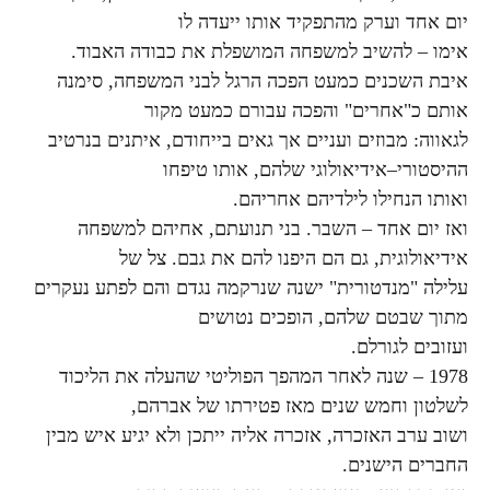
יום אחד וערק מהתפקיד אותו ייעדה לו
אימו – להשיב למשפחה המושפלת את כבודה האבוד.
איבת השכנים כמעט הפכה הרגל לבני המשפחה, סימנה
אותם כ"אחרים" והפכה עבורם כמעט מקור
לגאווה: מבוזים ועניים אך גאים בייחודם, איתנים בנרטיב
ההיסטורי–אידיאולוגי שלהם, אותו טיפחו
ואותו הנחילו לילדיהם אחריהם.
ואז יום אחד – השבר. בני תנועתם, אחיהם למשפחה
אידיאולוגית, גם הם היפנו להם את גבם. צל של
עלילה "מנדטורית" ישנה שנרקמה נגדם והם לפתע נעקרים
מתוך שבטם שלהם, הופכים נטושים
ועזובים לגורלם.
1978 – שנה לאחר המהפך הפוליטי שהעלה את הליכוד
לשלטון וחמש שנים מאז פטירתו של אברהם,
ושוב ערב האזכרה, אזכרה אליה ייתכן ולא יגיע איש מבין
החברים הישנים.