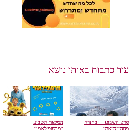
וד כתבות באותו נושא
ט השבוע – "בחזרה
המלצת השבוע
הימליאה"
"מרסופילאמי"