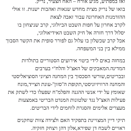
ואז במפתיע, מגיע אורח – האח הצעיר, נריק.
בואו של נריק מצית מחדש שנאות ואהבות ישנות. זו אולי
ההזדמנות האחרונה עבור זאבה לצאת
לקרב אחרון על חפות השבט הביולוגי, קרב שניצחון בו
יסלול דרך חזרה אל חיק השבט האידיאולוגי,
אבל קרב שכשלון בו עלול גם לפורר סופית את הקשר הסבוך
ממילא בין בני המשפחה.
במחזה באים לידי ביטוי אירועים הסטוריים בתולדות
המדינה.המאבקים של האצ"ל והלח"י בערבים
ובבריטים,שורשי הסכסוך בין המחנה הציוני הסוציאליסטי
והמחנה הרוויזיוניסטי,תקופת ה"סזון"-עונת הצייד,מונח
שאומץ על ידי אנשי ההגנה והפלמ"ח שפעלו כדי לשתק את
פעילות האצ"ל נגד שלטונות המנדט הבריטי באמצעות
מעצרים אלימים והסגרת לוחמים לידי הבריטים.
תיקי דיין המצויינת בתפקיד האם ולצידה צוות שחקנים
ראויים לשבח דן שפירא,אלון דהן ויצחק חזקיה.