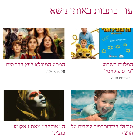
וד כתבות באותו נושא
לצת השבוע
המסע המופלא לעץ הקסמים
רסופילאמי"
28 ביולי 2026
פולי הידרותרפיה לילדים על
ה "טוסקה" מאת ג'אקומו
רצף
פוצ'יני