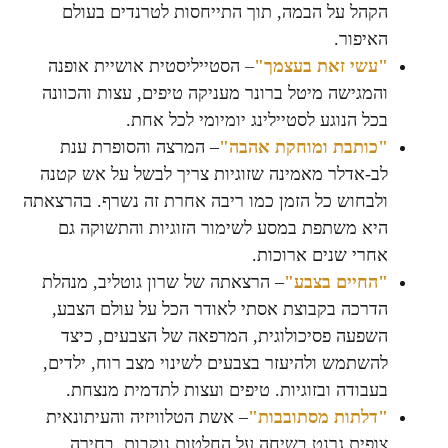
הקהל על הבמה, תוך התייחסות לטרנדים בעולם
האיפור.
"עשי זאת בעצמך"
–
הסטייליסטית אושיית אופנה
והמגישה מיטל ברונר מעניקה טיפים, עצות והכוונה
בכל הנוגע לסטיילינג יומיומי לכל אחת.
"כותבת ומוחקת אהבה"
– המרצה והסופרת ענת
לב-אדלר מאמינה שזוגיות צריך לבשל על אש קטנה
ולבחוש כל הזמן כמו ריבה אחרת זה נשרף. בהרצאתה
היא משתפת במסע לשימור הזוגיות והתשוקה גם
אחרי שנים ארוכות.
"החיים בצבע"
– הרצאתה של שרון גוטליב, מנהלת
הדרכה בקבוצת אסתי לאודר הכל על עולם הצבע,
השפעה פסיכולוגית, המרפאה של הצבעים, כיצד
להשתמש ולהיעזר בצבעים לשינוי מצב רוח, ילדים,
בעבודה ובזוגיות. טיפים ועצות לתדמית מנצחת.
"דלתות מסתובבות"
– אשת הטלוויזיה והעיתונאית
צופית גרנט בשיחה על החלטות נוקבות, בחירה