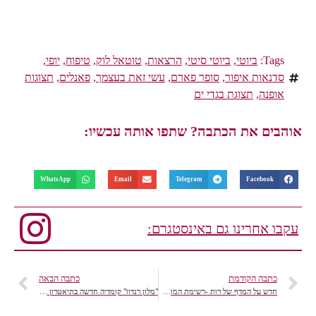
Tags:
ביוטי
,
ביוטי סיטי
,
הרצאות
,
טוטאל לוק
,
טיפוח
,
יופי
,
סדנאות איפור
,
סופר פארם
,
עשי זאת בעצמך
,
פאנלים
,
תצוגות
אופנה
,
תצוגת בגדי ים
אוהבים את הכתבה? שתפו אותה עכשיו:
WhatsApp
Email
Telegram
Facebook
עקבו אחרינו גם באינסטגרם:
כתבה הקודמת
כתבה הבאה
חדש על המדף של רות -רשימת המומלצים שלי
"מלון רנדוו" קומדיה חדשה בתיאטרון הקאמרי