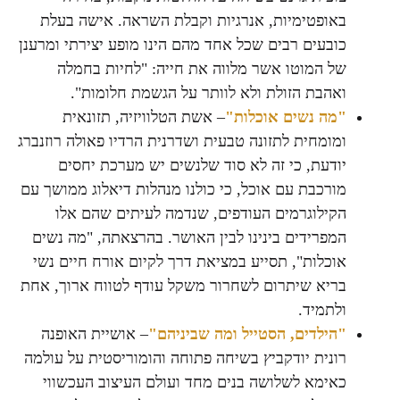
באופטימיות, אנרגיות וקבלת השראה. אישה בעלת
כובעים רבים שכל אחד מהם הינו מופע יצירתי ומרענן
של המוטו אשר מלווה את חייה: "לחיות בחמלה
ואהבת הזולת ולא לוותר על הגשמת חלומות".
"מה נשים אוכלות"
– אשת הטלוויזיה, תזונאית
ומומחית לתזונה טבעית ושדרנית הרדיו פאולה רוזנברג
יודעת, כי זה לא סוד שלנשים יש מערכת יחסים
מורכבת עם אוכל, כי כולנו מנהלות דיאלוג ממושך עם
הקילוגרמים העודפים, שנדמה לעיתים שהם אלו
המפרידים בינינו לבין האושר. בהרצאתה, "מה נשים
אוכלות", תסייע במציאת דרך לקיום אורח חיים נשי
בריא שיתרום לשחרור משקל עודף לטווח ארוך, אחת
ולתמיד.
"הילדים, הסטייל ומה שביניהם"
– אושיית האופנה
רונית יודקביץ בשיחה פתוחה והומוריסטית על עולמה
כאימא לשלושה בנים מחד ועולם העיצוב העכשווי