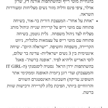
בהנחיית מוטי רייף ובהשתתפות אורנה דץ, שרון
אדלר, ציפי פינס ודליה מזור נשים מצליחות ומעוררות
השראה.
"אחת על אחד"- המעצבת דורית בר-אור, בשיחה
פתוחה עם מוטי רייפ על קריירה שנייה וניהול מותג
מצליח לצד ניהול משפחה. גלית גוטמן, בשיחה
פתוחה עם מוטי רייפ על עצמאות כלכלית, ניווט
הקריירה, משפחה וחשיפה. "ישראלה היום"- שיחה
אינטימית בין 3 נשים ישראליות- עדינה בר שלום,
לוסי האריש וליהיא לפיד. "אופנה ברשת"- פאנל
בהשתתפות ירדן הראל נסטיה ליסנסנקי (ה-IT GIRL
והמעצבת) ועדי רונן (יזמית האופנה וממקימי אתר
השופינג עדיקה) חשבונות האינסטגרם השווים
והרווחיים ביותר, הפיכת בלוג לקריירה ורכישות שוות
ברשת.