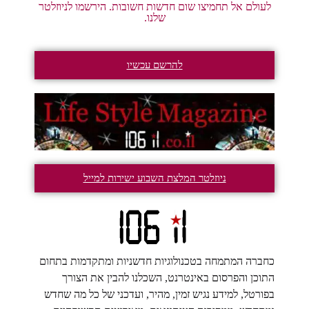
לעולם אל תחמיצו שום חדשות חשובות. הירשמו לניוזלטר
שלנו.
להרשם עכשיו
ניוזלטר המלצת השבוע ישירות למייל
כחברה המתמחה בטכנולוגיות חדשניות ומתקדמות בתחום
התוכן והפרסום באינטרנט, השכלנו להבין את הצורך
בפורטל, למידע נגיש זמין, מהיר, ועדכני של כל מה שחדש