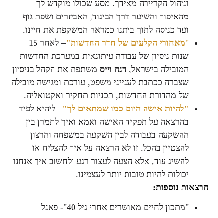
וניהול הקריירה מאידך. מסע שכולו מוקדש לך
מהאיפור והשיער דרך הביגוד, האביזרים ושפת גוף
ועד כניסה לתוך ביתנו כמראה המשקפת את חיינו.
"
מאחורי הקלעים של חדר החדשות"
– לאחר 15
שנות ניסיון של עבודה עיתונאית במערכת החדשות
המובילה בישראל,
דנה וייס
משתפת את הקהל בניסיון
שצברה ככתבת לענייני משפט, עורכת ומגישה מובילה
של מהדורת החדשות, תכניות תחקיר ואקטואליה.
"להיות אישה היום כמו שמתאים לך"
– ליהיא לפיד
בהרצאה על תפקיד האישה ואמא ואיך לתמרן בין
ההשקעה בעבודה לבין השקעה במשפחה והרצון
להצטיין בהכל. זו לא הרצאה על איך להצליח או
להשיג עוד, אלא הצעה לעצור רגע ולחשוב איך אנחנו
יכולות להיות טובות יותר לעצמינו.
הרצאות נוספות:
"מתכון לחיים מאושרים אחרי גיל 40"- פאנל