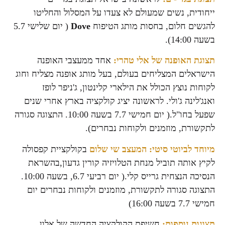
ייחודית, נשים שמעולם לא צעדו על המסלול והחליטו
להגשים חלום, בחסות מותג הטיפוח
Dove
( יום שלישי 5.7
בשעה 14:00).
תצוגת האופנה של אלי טהרי:
אחד ממעצבי האופנה
הישראלים המצליחים בעולם, בעל מותג אופנה מצליח וחוג
לקוחות נוצץ הכולל את הילארי קלינטון, ג'ניפר לופז
ואנג'לינה ג'ולי. לראשונה יציג קולקציה בארץ אחרי שנים
שפעל בחו"ל.( יום חמישי 7.7 בשעה 10:00. התצוגה סגורה
לתקשורת, מוזמנים ולקוחות נבחרים).
מיוחד לביוטי סיטי: המעצב שי שלום
בקולקציית קפסולה
לקיץ אותה תוביל מנחת הטלויזיה קורין גדעון,בהשראת
הנסיכה הנצחית גרייס קלי.( יום רביעי 6.7, בשעה 10:00.
התצוגה סגורה לתקשורת, מוזמנים ולקוחות נבחרים יום
חמישי 7.7 בשעה 16:00)
תצוגות נוספות:
חשיפת הקולקציה החדשה של אלון