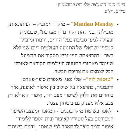
ביוטי סיטי ההמלצה שלי רות ברונשטיין
106il ישראל לייף סטיל מגזין,
צילום: יח"צ
Meatless Monday"
– מיקי חיימוביץ – העיתונאית,
מובילת תכנית התחקירים "המערכת", טבעונית
ופעילה למען סביבת בעלי החיים, יוזמת ומובילת
קמפיין ישראלי של התנועה העולמית "יום שני ללא
בשר". בהרצאתה חיימוביץ תסקור את הרציונל
שעומד מאחורי התנועה העולמית הקוראת לאוכלי
הכל לצמצם את צריכת הבשר.
"טוטאל לוק"
– שלי גפני, מאפרת סופר-פארם
ודוגמנית, בהרצאה על שילוב בין איפור לאופנה, איך
בוחרים את הלוק לשיפור מצב רוח, איפור הוא לא רק
צבע אלא מעניק גם ביטחון עצמי.
"לאפר בשיטת מיקי בוגנים"- המאפר ומעצב השיער
המפורסם בעל סטודיו לאיפור ובית הספר ללימודי
איפור ילמד כיצד להתאפר לפי שיטתו , ידגים בשיתוף