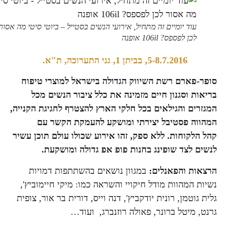
עוד יומיים זה מתחיל, אירועי הנשים בסטייל – ביוטי סיטי מה אסור
לכן לפספס? 106il אופנה
5-8.7.2016, בביתן 1, גני התערוכה, ת"א.
סופר-פארם רשת השיווק הגדולה בישראל למוצרי טיפוח
בריאות וסגנון חיים מזמינה את כלל ציבור הנשים מכל
המגזרים והגילאים בכל חלקי הארץ להצטרף לחגיגת הקנייה,
המהווה פסטיבל יצירתי ומושקע להעמקת הקשר עם
קהל הלקוחות. ללא ספק, זהו אירוע שכולו עולם תוכן עשיר
לנשים לצד שופינג בחנות פופ אפ גדולה ומושקעת.
הרצאות והפאנלים:
במגוון נושאים בהשתתפות דמויות
נשיות המהוות מודל חיקויי והשראה כמו: מיקי חיימוביץ',
גלית גוטמן, רונית יודקביץ', דנה וייס, דורית בר אור, צופית
גרנט, מיטל ברונר, פאולה רוזנברג, ועוד…