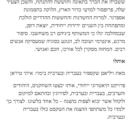
ששברה את הברך בתאונה וחוששת להתנתח, והשכן הצעיר
שלה, פרופסור למדעי כדור הארץ, הלוקה בתסמונת
אספרגר. למרות החשדנות והחששות ההדדיים הולכת
ומתפתחת בין השניים ידידות ייחודית, יוצאת דופן,
שבמהלכה יגלו כי המשותף ביניהם רב משחשבו. סיפור
מרגש, אינטימי ושובה לב, הנוגע בסוגיה שמעסיקה אנשים
רבים. המחזה מסקרן לכל אורכו, חכם ואנושי.
אותלו
מאת ויליאם שקספיר בעברית ובערבית בימוי: איתי טיראן
פרויקט תיאטרוני ייחודי, אותו יבצעו השחקנים, היהודים
והערבים, בעברית ובערבית, לסירוגין ובהתאם למיקום
ולקהל אשר יבוא לצפות בהצגה – כל אחד בלשונו. לצורך כך
ילמדו כל משתתפי ההצגה את הטקסט כולו בעברית
ובערבית.