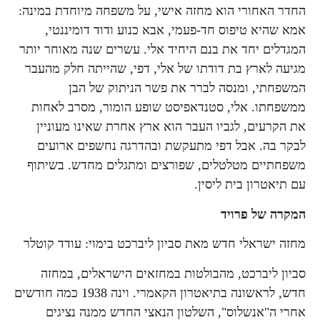
החדר האחורי הוא מחזה אישי, על משפחה מיוחדת במינה:
אמא שהיא טיפוס חד-פעמי, אבא כנוע ודוד דומיננטי,
המגדלים יחד את בנם היחיד אלי. עשרים שנה מאוחר יותר
מגיעה לארץ בת דודתו של אלי, דפי, שהייתה חלק מהעבר
המשפחתי, ומנסה לברר את פשר הניתוק של הבן
ממשפחתו. אלי, סטנדאפיסט שופע הומור, מסרב לאחות
את הקרעים, לגביו העבר הוא ארץ אחרת שאינו מעוניין
לבקר בה. אבל דפי מתעקשת ובהדרגה נחשפים ארועים
משפחתיים מטלטלים, שפורצים ומתגלים מחדש. בשיתוף
עם תיאטרון בית ליסין.
המקרה של פרויד
מחזה ישראלי חדש מאת סביון ליברכט בימוי: עודד קוטלר
סביון ליברכט, מהבולטות במחזאים הישראלים, במחזה
חדש, לראשונה בתיאטרון הקאמרי. וינה 1938 כמה חודשים
אחרי ה"אנשלוס", השלטון הנאצי החדש ממנה נציגים