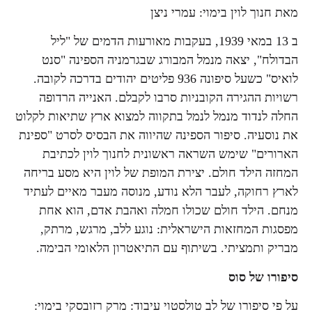
מאת חנוך לוין בימוי: עמרי ניצן
ב 13 במאי 1939, בעקבות מאורעות הדמים של "ליל
הבדולח", יצאה מנמל המבורג שבגרמניה הספינה "סנט
לואיס" כשעל סיפונה 936 פליטים יהודים בדרכה לקובה.
רשויות ההגירה הקובניות סרבו לקבלם. האנייה הרדופה
החלה לנדוד מנמל לנמל בתקווה למצוא ארץ שתיאות לקלוט
את נוסעיה. סיפור הספינה שהיווה את הבסיס לסרט "ספינת
הארורים" שימש השראה ראשונית לחנוך לוין לכתיבת
המחזה הילד חולם. יצירת המופת של לוין היא מסע בריחה
לארץ רחוקה, לעבר הלא נודע, מנוסה מעבר מאיים לעתיד
מנחם. הילד חולם שכולו חמלה ואהבת אדם, הוא אחת
מפסגות המחזאות הישראלית: נוגע ללב, מרגש, מרתק,
מבריק ותמציתי. בשיתוף עם התיאטרון הלאומי הבימה.
סיפורו של סוס
על פי סיפורו של לב טולסטוי עיבוד: מרק רזובסקי בימוי: