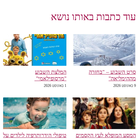
וד כתבות באותו נושא
ט השבוע – "בחזרה
המלצת השבוע
הימליאה"
"מרסופילאמי"
1 באוגוסט 2026
סע המופלא לעץ הקסמים
טיפולי הידרותרפיה לילדים על