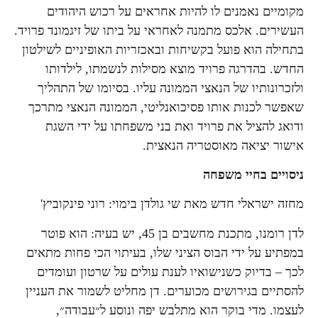
מקומיים נאמנים לו להיות אחראים על רכוש היהודים
העשירים. אלכס מתמנה לאחראי על ביתו של זיגמונד פרויד.
בתחילה הוא פועל בקשיחות ובאכזריות האופיניים לשילטון
החדש. בהדרגה פרויד מוצא מסילות לנשמתו, לילדותו
ולזכרונותיו של הנאצי הממונה עליו. בסיומו של התהליך
שאפשר לכנות אותו פסיכואנליטי, הממונה הנאצי מתרכך
ודואג להציל את פרויד ואת בני משפחתו על ידי השגת
אישור יציאה מאוסטריה הנאצית.
ניסויים בחיי משפחה
מחזה ישראלי חדש מאת שי גולדן בימוי: רוני פינקוביץ'
לדן רומנו, מתכנת מחשבים בן 45, יש בעיה: הוא פוטר
במפתיע על ידי הבוס הציני שלו, בעיתוי הכי פחות מתאים
לכך – בדיוק כשנישואיו לענת עולים על שרטון ועומדים
להסתיים בגירושים מכוערים. דן מחליט לשמור את העניין
לעצמו. מדי בוקר הוא מתלבש יפה ונוסע ל״עבודה״,