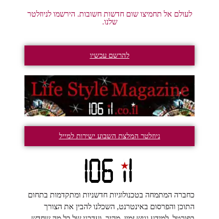
לעולם אל תחמיצו שום חדשות חשובות. הירשמו לניוזלטר
שלנו.
להרשם עכשיו
ניוזלטר המלצת השבוע ישירות למייל
כחברה המתמחה בטכנולוגיות חדשניות ומתקדמות בתחום
התוכן והפרסום באינטרנט, השכלנו להבין את הצורך
בפורטל, למידע נגיש זמין, מהיר, ועדכני של כל מה שחדש