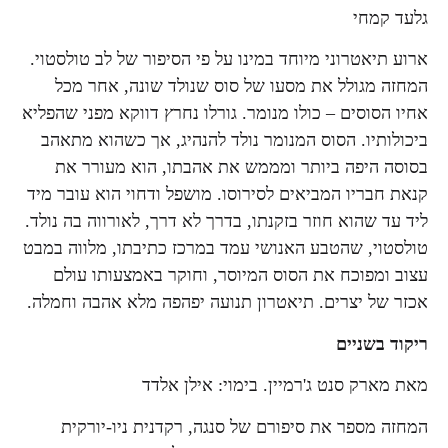
גלעד קמחי
ארוע תיאטרוני מיוחד במינו על פי הסיפור של לב טולסטוי.
המחזה מגולל את מסעו של סוס שנולד שונה, אחר מכל
אחיו הסוסים – כולו מנומר. גורלו נחרץ דווקא מפני שהפליא
ביכולותיו. הסוס המנומר נולד להנהיג, אך כשהוא מתאהב
בסוסה היפה ביותר ומממש את אהבתו, הוא מעורר את
קנאת חבריו המביאים לסירוסו. מושפל ודחוי הוא עובר מיד
ליד עד שהוא חוזר בזקנתו, בדרך לא דרך, לאורווה בה נולד.
טולסטוי, שהטבע האנושי עמד במרכז כתיבתו, מלווה במבט
עצוב ומפוכח את הסוס המיוסר, וחוקר באמצעותו עולם
אכזר של יצרים. תיאטרון תנועה יפהפה מלא אהבה וחמלה.
ריקוד בשניים
מאת מארק סנט ג'רמיין. בימוי: אילן אלדד
המחזה מספר את סיפורם של סנגה, רקדנית ניו-יורקית