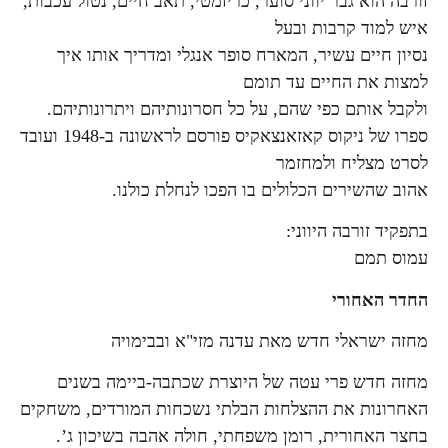
זורבה הוא גבר יווני סוער, כריזמטי, תאב חיים, נטול עכבות,
איש למוד קרבות ובעל
נסיון חיים עשיר, המארח סופר אנגלי ומדריך אותו איך
למצות את החיים עד תומם
ולקבל אותם כפי שהם, על כל חסרונותיהם ויתרונותיהם.
ספרו של ניקוס קאזאנצאקיס פורסם לראשונה ב-1948 ועובד
לסרט מצליח ולמחזמר
אהוב שהשירים הכלולים בו הפכו לנחלת כולנו.
בתפקיד זורבה היווני:
עמוס תמם
החדר האחורי
מחזה ישראלי חדש מאת עדנה מזי"א ובבימויה
מחזה חדש פרי עטה של היוצרת שכתבה-ביימה בשנים
האחרונות את ההצלחות הבלתי נשכחות המורדים, משחקים
בחצר האחורית, רומן משפחתי, חולה אהבה בשיכון ג’.