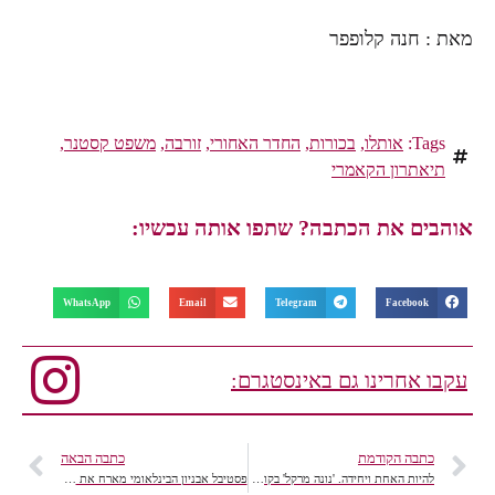
מאת : חנה קלופפר
Tags:
אותלו
,
בכורות
,
החדר האחורי
,
זורבה
,
משפט קסטנר
,
תיאתרון הקאמרי
אוהבים את הכתבה? שתפו אותה עכשיו:
WhatsApp
Email
Telegram
Facebook
עקבו אחרינו גם באינסטגרם:
כתבה הקודמת
כתבה הבאה
להיות האחת ויחידה. 'נונה מרקל' בקולקציית שיא הקיץ 2016
פסטיבל אבניון הבינלאומי מארח את Orto-DA