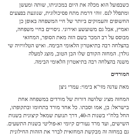
כשבפועל הוא מכלה את היום במכוניתו, שותה ומעשן
ומתפלל לנס. זוהי דרמת מתח פסיכולוגית, שנוגעת בפצעים
החשופים והעמוקים ביותר של חיי המשפחה באופן כן
ואמיץ, אבל גם משועשע ואירוני. ניסויים בחיי משפחה,
מבוסס על רב המכר בשם הזה מאת הסופר, המחזאי
בהצלחה רבה בתיאטרון הלאומי הבימה. ואיש הטלוויזיה שי
גולדן. המחזה הקודם שלו הבן הטוב, מוצג למעלה
משנה בהצלחה רבה בתיאטרון הלאומי הבימה.
המורדים
מאת עדנה מזי"א בימוי: עמרי ניצן
המחזה מציג שלושה דורות של מורדים במשפחה אחת
בישראל: בן, אמו וסבתו. כל אחד מורד בתחומו ובתקופתו,
החל בלח"י בשנות ה-40, דרך תנועת שמאל קיצונית בשנות
השישים, ועד מרד נעורים קיומי וא-פוליטי בשנות התשעים.
גם במחזה זה מבקשת המחזאית לברר את הזהות החילונית