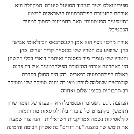
ספיריטואלס ושיר בעיבוד הסוינגל סינגרס. המקהלה היא
אורחת התזמורת הפילהרמונית הישראלית לביצוע
"סימפונית הפעמונים" מאת רחמנינוב בסמוך למועד
הפסטיבל.
אורח מרכזי נוסף הוא אמן הקונטרבאס הבינלאומי אבישי
כהן, שיופיע עם הטריו שלו בכנסיית קרית יערים. כהן
והטריו שלו (עמרי מור בפסנתר ואיתמר דוארי בכלי הקשה)
היו באחרונה אורחי התזמורת הפילהרמונית איל דה פרנס
באולם הפילהרמוניה בפאריס. כהן היה הסולן בסדרת
קונצרטים שצולמה לערוץ מצו בה נוגנה מוזיקה שלו ומוזיקה
רב-תרבותית בסימן שלום ואחווה.
הפתעה נוספת שמזמן הפסטיבל היא הופעתו של תומר שרון
(תומש) בקונצרט של
עיבודי בלוז לגרסאות מתורגמות
לקלאסיקות נשמה אמריקניות וישראליות. חנה צור שמעה
את תומש שר בהצגה "עת דודים" בתיאטרון הבימה והזמינה