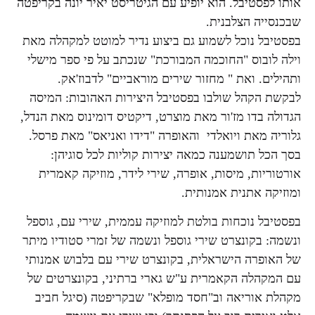
אותו לפסטיבל. הוא יופיע עם הגיטריסט יאיר יונה בקריפטה
שבכנסייה הצלבנית.
בפסטיבל נוכל לשמוע גם ביצוע נדיר למוטט למקהלה מאת
וילה לובוס "החוכמה המבורכת" שנכתב על פי ספר מישלי
ותהילים. ואת " מחזור שירים מוראביים" לדבוז'אק.
לבקשת הקהל שולבו בפסטיבל היצירות האהובות: המיסה
הגדולה בדו מז'ור מאת מוצרט, דיקטיס דומינוס מאת הנדל,
גלוריה מאת ויואלדי והאופרה "דידו ואניאס" מאת פרסל.
בסך הכל תושמענה כמאה יצירות קוליות לכל סוגיהן
:
אורטוריות, מיסות, אופרה, שירי לידר, מוזיקה קאמרית
ומוזיקה אתנית אמנותית.
בפסטיבל נוכחות בולטת למוזיקה עממית, שירי עם, גוספל
ונשמה: בקונצרט שירי גוספל ונשמה של זמרי סטודיו מיתר
של האופרה הישראלית, בקונצרט שירי עם בלבוש אמנותי
עם המקהלה הקאמרית ע"ש גארי ברתיני, בקונצרטים של
מקהלת אוריאה וב"חסד מופלא" שבקריפטה (סיגל חביב