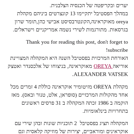
יערים ובקריפטה של הכנסיה הצלבנית.
במהלך הפסטיבל יתקיימו 13 קונצרטים ביניהם מקהלת
oreya מאוקראינה,הקונטרבסיסט אבישי כהן,תומר שרון
בגרסאות. מתורגמות לשירי נשמה אמריקניים וישראלים.
Thank you for reading this post, don't forget to
subscribe!
האורחת המרכזית בפסטיבל השנה היא המקהלה המצויינת
אוריאה
OREYA
מאוקראינה, בניצוחו של אלכסנדר ואטצק
.
ALEXANDER VATSEK
מקהלת
OREYA
מזיטומיר אוקראינה כוללת 4 זמרים מכל
אחד מהקולות המרכזיים (סופראן, אלט, טנור ובאס). מאז
הוקמה ב 1986 זכתה המקהלה ב 31 פרסים ראשונים
בתחרויות בינלאומיות.
המקהלה תציג בפסטיבל 2 תוכניות שונות ובהן שירי עם
אוקראינים ומוראביים, יצירות של מוזיקה קלאסית וגם