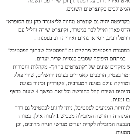
אלט ואירית רוב על הפסנתר) וכן שירי עם ונשמה
המשולבים בקונצרטים השונים.
בקריפטה יהיה גם קונצרט מחווה לליאונרד כהן עם הסופראן
הדס פארן ואייל לבר בגיטרה, וקונצרט שירה וחליל עם
רויטל רביב, יוסי ארנהיים ואירית רוב בפסנתר.
במסגרת הפסטיבל מתקיים גם "הפסטיבל שבתוך הפסטיבל"
– במתחם היפיפה שסביב כנסיית קרית יערים.
5 מוקדים שונים של
"קונצרטים בחוץ"- מקהלות וחבורות
זמר בפטיו, הרכבים קאמריים בפינת ירושלים, שירי פולק
ומוזיקת עולם בפינה המערבית, אקורדיון וכינור בפינת
הזיתים ושירת קהל בחורשה וכל זאת במשך 4 שעות ברצף
בו זמנית.
לנוחיות המגיעים לפסטיבל, ניתן להגיע לפסטיבל גם דרך
המנהרה החדשה המובילה מכביש 1 לנווה אילן. במורד
הגבעה המובילה לקרית יערים מגרשי חנייה מרובים, וכן
הסעות.