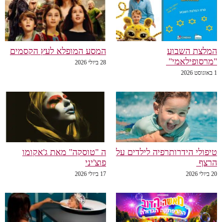
לצת השבוע
המסע המופלא לעץ הקסמים
רסופילאמי"
28 ביולי 2026
פולי הידרותרפיה לילדים על
ה "טוסקה" מאת ג'אקומו
רצף
פוצ'יני
20
17 ביולי 2026