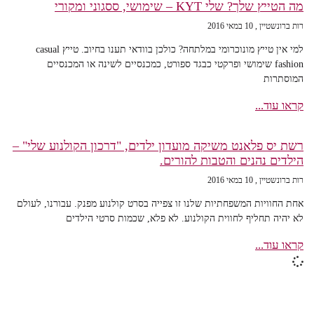
מה הטייץ שלך? שלי KYT – שימושי, ססגוני ומקורי
רות ברונשטיין
10 במאי 2016
למי אין טייץ מונוכרומי במלתחה? כולכן בוודאי תענו בחיוב. טייץ casual
fashion שימושי ופרקטי כבגד ספורט, כמכנסיים לשינה או המכנסיים
המוסתרות
קראו עוד...
רשת יס פלאנט משיקה מועדון ילדים, "דרכון הקולנוע שלי" –
הילדים נהנים והטבות להורים.
רות ברונשטיין
10 במאי 2016
אחת החוויות המשפחתיות שלנו זו צפייה בסרט קולנוע מפנק. עבורנו, לעולם
לא יהיה תחליף לחווית הקולנוע. לא פלא, שכמות סרטי הילדים
קראו עוד...