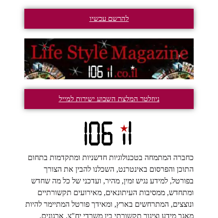
להרשם עכשיו
ניוזלטר המלצת השבוע ישירות למייל
כחברה המתמחה בטכנולוגיות חדשניות ומתקדמות בתחום
התוכן והפרסום באינטרנט, השכלנו להבין את הצורך
בפורטל, למידע נגיש זמין, מהיר, ועדכני של כל מה שחדש
ומתחדש, ממסיבות העיתונאים, מאירועים תקשורתיים
ונוצצים, המתרחשים בארץ, ומאידך פורטל המתיימר להיות
מאגר מידע וצינור תקשורתי בין משרדי יח"צ, ארגונים,