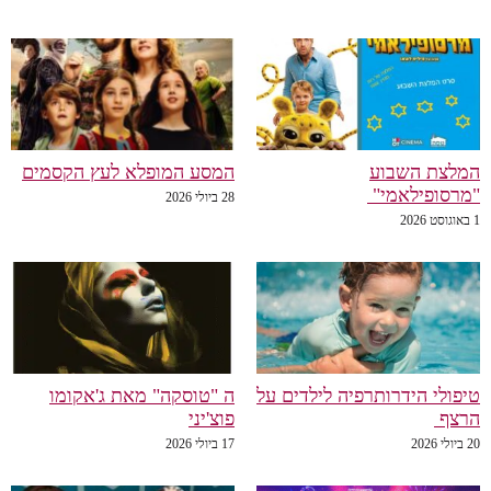
לצת השבוע
המסע המופלא לעץ הקסמים
רסופילאמי"
28 ביולי 2026
פולי הידרותרפיה לילדים על
ה "טוסקה" מאת ג'אקומו
רצף
פוצ'יני
20
17 ביולי 2026