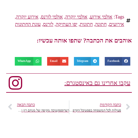
Tags:
אולמי אירוע
,
אולמי יוקרה
,
אולמי לורנס
,
אירוע יוקרה
,
אירועים
,
חתונה
,
חתונות
,
יפו העתיקה
,
לורנס
,
עונת החתונות
אוהבים את הכתבה? שתפו אותה עכשיו:
WhatsApp
Email
Telegram
Facebook
עקבו אחרינו גם באינסטגרם:
כתבה הקודמת
כתבה הבאה
פעילות לכל המשפחה בפסטיבל הקרפיון, פסח 2016, 106il תיירות
רטרוספקטיבה מקיפה של מנחם רון וכסלר (מנדוש) בתיאטרון ירושלים