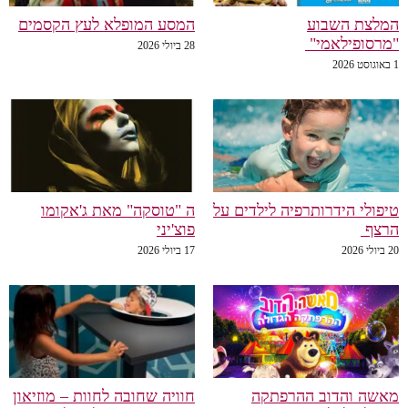
המלצת השבוע
המסע המופלא לעץ הקסמים
"מרסופילאמי"
28 ביולי 2026
1 באוגוסט 2026
טיפולי הידרותרפיה לילדים על
ה "טוסקה" מאת ג'אקומו
הרצף
פוצ'יני
20 ביולי 2026
17 ביולי 2026
מאשה והדוב ההרפתקה
חוויה שחובה לחוות – מוזיאון