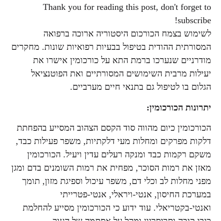
Thank you for reading this post, don't forget to
subscribe!
לשימוש בצמח הכורכום היסטוריה ארוכה ברפואה
המסורתית ההודית בטיפול בבעיות רפואיות שונות. מחקרים
מודרניים שנערכו ברמת התא על כורכומין אישרו את
יעילות מרבית השימושים המסורתיים ואת הפוטנציאל
הגלום בו לטיפול גם בתנאי חיים מערביים.
יתרונות הכורכומין:
הכורכומין כיום מהווה סוד הקסם הצהוב המסייע בהפחתת
דלקות מפרקים ומחלות מעי דלקתיות, משפר פעילות כבד,
משקם רקמות כבד ומנקה רעלים עדין ויעיל. הכורכומין
מאזן את רמות הסוכר, מפחית את רמות השומנים בדם ומגן
מפני מחלות לב וכלי דם, משפר עיכול וספיגת מזון, תומך
במערכת החיסון, אנטי-ויראלי, אנטי-פטרייתי
ואנטי-בקטריאלי. עוד ידוע כי הכורכומין מסייע להחלמת