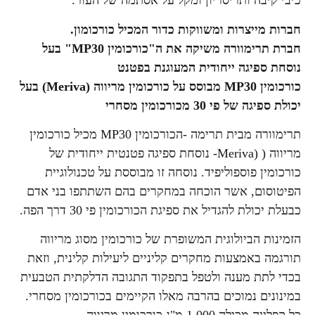
כיבי קיבה ותריסריון ומקל על אסתמה של העור.
חברות מייצרות ומשווקות כדור המכיל כורכומון.
חברת תרימוורה משיקה את ה"כורכומין MP30" בעל
נוסחת ספיגה ייחודית המעוגנת בפטנט
כורכומין MP30 מבוסס על כורכומין מריווה (Meriva) בעל
יכולת ספיגה של פי 30 מכורכומין מסחרי
תרימוורה מבית תרימה -הכורכומין MP30 מכיל כורכומין
מריווה ( (Meriva- נוסחת ספיגה פטנטית ייחודית של
כורכומין פוספוליפיד. נוסחה זו מבוססת על טכנולוגיית
הפיטוסום, אשר הוכחה במחקרים בהם השתתפו בני אדם
כבעלת יכולת להגדיל את ספיגת הכורכומין פי 30 דרך הפה.
הזמינות הביולוגית המשופרת של כורכומין מסוג מריווה
תורגמה באמצעות מחקרים קליניים ליעילות קלינית, וזאת
בכדי לתת מענה ולטפל בתפקוד התגובה הדלקתית הטבעית
במינונים נמוכים בהרבה מאלו הקיימים בכורכומין מסחרי.