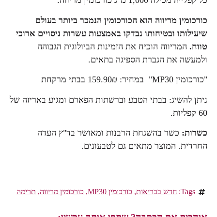
כל קפלייה מכילה 1,000 מ"ג כורכומין מריווה.
כורכומין מריווה הוא הכורכומין הנמכר ביותר בעולם
שיעילותו ובטיחותו נבדקו באמצעות עשרות ניסויים ארוכי
טווח.
המריווה הוכיח את הזמינות הביולוגית הגבוהה
ולמעשה את הגברת הספיגה בתאים.
"כורכומין MP30" במחיר: 159.90₪ בבתי מרקחת
ניתן להשיג: בבתי הטבע וברשתות הפארם ומגיע באריזה של
60 קפליות.
כשרות:
כשר בהשגחת הרבנות ומאושר בד"ץ העדה
החרדית. המוצר מתאים גם לטבעונים.
Tags:
חדש בבריאות
,
כורכומין MP30
,
כורכומין מריווה
,
תרימה