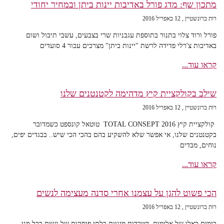
מתכון שף: מדג פורל באדיבות יינות ביתן ובמחיר יחודי
רות ברונשטיין
12 באפריל 2016
פורל ורוד צלוי בתנור בתוספת עגבניות שרי בצבעים, עשבי תיבול ושום
באדיבות צ'רלי פדידה לרשת "יינות ביתן" מצרכים עבור 4 סועדים
קראו עוד...
שילב בקולקציית קיץ מדהימה לקטנטנים שלנו
רות ברונשטיין
12 באפריל 2016
קולקציית קיץ 2016 TOTAL CONSEPT טוטאל קונספט כשמדובר
בקטנטנים שלנו, אי אפשר שלא להשקיע בהם בהכי הכי שיש.. בבגדים יפים,
נוחים, מבדים
קראו עוד...
הכי פשוט להגן על עצמנו אחרי סדנה מעצימה לנשים
רות ברונשטיין
12 באפריל 2016
בימים כאלו של אלימות, הטרדות מיניות בלתי פוסקות של נשים בכל מני