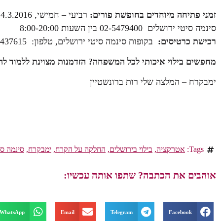
זמני פתיחה מיוחדים בחופשת פורים:
רביעי – חמישי, 23-24.3.2016 – 10:00-23:00
סינמה סיטי ירושלים 02-5479400 בין השעות 8:00-20:00
רכישת כרטיסים:
בקופות סינמה סיטי ירושלים, טלפון: 03-9437615
מחפשים בילוי איכותי לכל המשפחה? הזדמנות מצוינת ללמוד לה
ימבקרח – המלצה שלי רות ברונשטיין
Tags:
אטרקציה
,
בילוי בירושלים
,
החלקה על הקרח
,
ימבקרח
,
סינמה סי
אוהבים את הכתבה? שתפו אותה עכשיו:
WhatsApp
Email
Telegram
Facebook