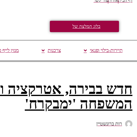
דף הבית
אודות
צור קשר
בלוג המלצה של
תיירות-בילוי ופנאי
צרכנות
מגזין לייף 
חדש בבירה, אטרקציה ובי
המשפחה 'ימבקרח'
רות ברונשטיין