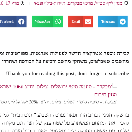
מגזין לייף סטייל
,
מרכזי מבקרים
,
תיירות-בילוי ופנאי
מרץ 17, 2016
Facebook
WhatsApp
Email
Telegram
לבירה נוספה אטרקציה חדשה לפעילות אנרגטית, ספורטיבית ומה
מחשבים טאבלטים, משחקי מחשב ורביצה על הכורסה ושחררו אדרנ
Thank you for reading this post, don't forget to subscribe!
ימבקרח – סינמה סיטי ירושלים. צילום: יח"צ. 106il ישראל לייף סטייל מגזין תירות
בהשקה חגיגית ברוב הדר ופאר נערכה השבוע "חנוכת בית" למתח
להכיר את המתחם המשתרע על שטח ענק של חצי דונם מקורה עם
שלנו). עם משטח החלקה יציב ומקצועי, מאובזר בכל הציוד הנד