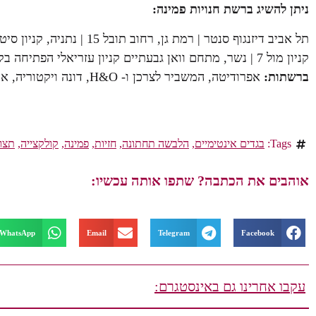
ניתן להשיג ברשת חנויות פמינה:
תל אביב דיזנגוף סנטר | רמת ג
קניון מול 7 | נשר, מתחם וואן גבעתיים קניון עזריאלי הפתיחה בקרוב!
ברשתות:
אפרודיטה, המשביר לצרכן ו- H&O, דונה ויקטוריה, את ובחנויות הלבשה תחתונה מובחרות
Tags:
בגדים אינטימיים
,
הלבשה תחתונה
,
חזיות
,
פמינה
,
קולקצייה
,
תצו
אוהבים את הכתבה? שתפו אותה עכשיו:
WhatsApp
Email
Telegram
Facebook
עקבו אחרינו גם באינסטגרם: