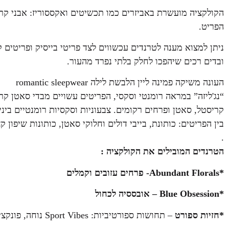
הקולקציה מועשרת באביזרים כמו תכשיטים ואקססוריז: אבני קריס
הפריט.
ניתן למצוא מענה לטרנדים עכשווים לצד פריטי בייסיק ופריטים
ובדים רכים שיהפכו לחלק בלתי נפרד מהעור.
העונה משיקה פמינה ליין הלבשת לילה romantic sleepwear
“נג'ליזה” במראה רומנטי וסקסי, הפריטים עשויים מבדי סאטן קר
קריסטל, סאטן ופרחים רקומים. צבעוניות וסקסיות רומנטיים ביניה
בין הפריטים: כותונת, בייבי דולים וחלוקי סאטן, כותונות שיפו
.
הטרנדים המובילים את הקולקציה :
*Abundant Florals- פרחים עזובים וקמלים
*Blue Obsession – אובססיה לכחול
*חזיות ספורט
– תחושות ספורטיביות: Sport Vibes נוחה, פונקציונאלית, טכנולוגית ואופנתית.