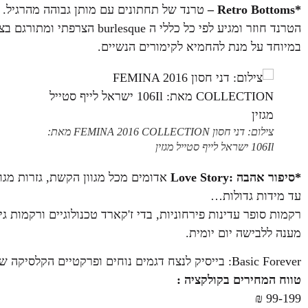
*Retro Bottoms –
טרנד של תחתונים עם מותן גבוהה מהרגיל.
הטרנד חוזר ומגיע לפי כל כללי 
במיוחד על מנת להחמיא לקימורים הנשיים.
צילום: דני חסון FEMINA 2016 COLLECTION מאת:
106Il ישראל לייף סטייל מגזין
*סיפור אהבה :Love Story
אדומים מכל מגוון הקשת, גזרות מגוו
עד מידות גדולות…
רקמות סופר עדינות פירחוניות, בדי ז'קארד טכנולוגיים ורקמות
מענה ללבישה יום יומית.
Basic Forever: בייסיק לנצח דגמים נוחים ופרקטיים הקלסיקה של ימינו
טווח המחירים בקולקציה :
99-199 ₪