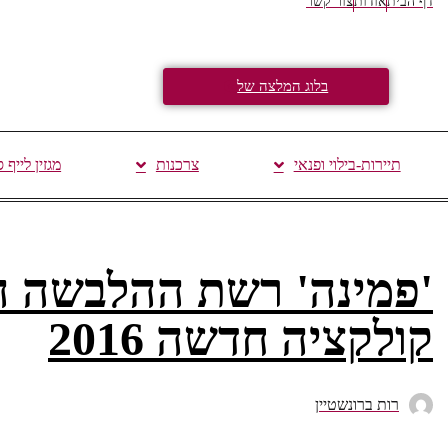
דף הבית
אודות
צור קשר
בלוג המלצה של
תיירות-בילוי ופנאי
צרכנות
מגזין לייף 
'פמינה' רשת ההלבשה 
קולקציה חדשה 2016
רות ברונשטיין