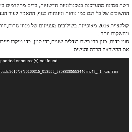
רשת פמינה מתעדכנת בטכנולוגיות חדשניות, בדים מתקדמים ביו
החשובים של כל דגם כמו נוחות ונינוחות בגוף, התאמה לעור העד
קולקציית 2016 מאופיינת בשילובים מעניינים של מגוון ג
ונחשקות יותר .
סוגי בדים, כגון בדי רשת בגדלים שונים,בדי סטן, בדי מיקרו פי
את ההשראה הרכה והנשית .
נגן
upported or source(s) not found
וידאו
הורד קובץ: http://new.106il.co.il/wp-content/uploads/2016/03/20160315_013559_23588385553446.mp4?_=1