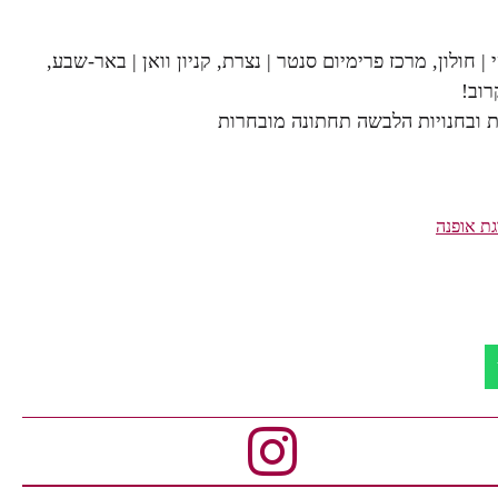
ן, רחוב תובל 15 | נתניה, קניון סיטי | חולון, מרכז פרימיום סנטר | נצרת, קניון וואן | באר-שבע,
גת אופנה