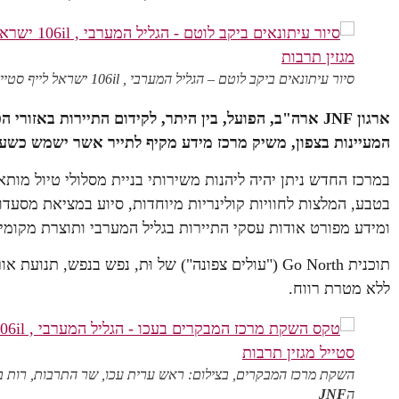
סיור עיתונאים ביקב לוטם – הגליל המערבי , 106il ישראל לייף סטייל מגזין תרבות
ארגון
JNF
ארה"ב, הפועל, בין היתר, לקידום התיירות באזורי הפ
המעיינות בצפון, משיק מרכז מידע מקיף לתייר אשר ישמש כשער
במרכז החדש ניתן יהיה ליהנות משירותי בניית מסלולי טיול מות
בטבע, המלצות לחוויות קולינריות מיוחדות, סיוע במציאת מסעדות
ומידע מפורט אודות עסקי התיירות בגליל המערבי ותוצרת מקומית 
תוכנית Go North ("עולים צפונה") של וּת, נפש בנפש, 
ללא מטרת רווח.
השקת מרכז המבקרים, בצילום: ראש ערית עכו, שר התרבות, רות ברו
ה
JNF