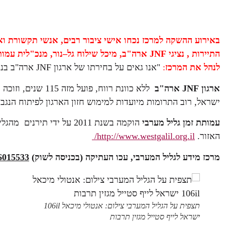
באירוע ההשקה למרכז נכחו אישי ציבור רבים, אנשי תקשורת וא
התיירות , נציגי JNF ארה"ב,
מיכל שילוח גל
–
נור
, מנכ"לית עמו
לנהל את המרכז
:
"אנו גאים על בחירתו של ארגון JNF ארה"ב בנו לניהול מרכז המידע החדש".
ארגון
JNF
ארה
"
ב
ישראל, רוב התרומות מיועדות למימוש חזון הארגון לפיתוח הנגב והגליל. תכניות int Negev
עמותת זמן גליל מערבי
הוקמה בשנת 2011 על ידי תי
האזור.
http://www.westgalil.org.il/
מרכז מידע לגליל המערבי, עכו העתיקה (בכניסה לשוק)
6015533
תצפית על הגליל המערבי צילום: אנטולי מיכאל 106il
ישראל לייף סטייל מגזין תרבות