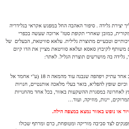
ך יצירת גלידה . סיפור האהבה החל במפגש אקראי בגלידריה
מקורית, כמובן שאחרי תקופת סטז" ארוכה שעשה בכפרי
כותיים וטבעיים מתוצרת גלילית. עלאא סוויטאת, הבעלים של
 משותף לקיבוץ סאסא ועלאא סוויטאת מציין את הדו קיום
, גלידה בה מושרשים תוצרת הגליל. לאתר:
הנו רחוב אחד עתיק ויפהפה שנבנה עוד מהמאה ה 18 (ע"י אחמד אל
כיום שופץ להפליא, בזאר בעלי מלאכה אותנטיים, חנויות
פץ לאחרונה במסגרת ההשקעות באזור, בכל אחד מהחנויות
מרוקים, יינות, מוזיקה, ועוד…
יור או נופש באזור נמצא במצפה הילה.
פנקים לצד סביבה מוריקה ומטופחת, כרם ומרתף שכולו