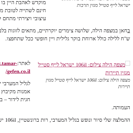
מוקדש לאהבת היין בו 
ישראל לייף סטייל מגזין תרבות
חינם לשתייה לטובת מא
עיצובי ויצירתי מתחם ק
ב
ש"ח ללילה כולל ארוחת בוקר גלילית ויין חופשי ככל שתחפצו.
לאתר:
.tamar-
gefen.co.il/
מצפה הילה צילום: 106il ישראל לייף סטייל מגזין
לגליל המערבי ש
תיירות
אמנות מקיבוץ ג
חגית לידור – ב
העמותה.
ההמלצה שלי סיור ונופש בגליל המערבי, רות ברונשטיין, 106il ישראל לייף סטייל מגזין תיירות