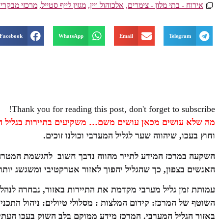
אירוח - בתי מלון - צימרים
,
אלכוהול ויין
,
מגזין לייף סטייל
,
מרכזי מבקרי
Facebook
WhatsApp
Email
Telegram
Thank you for reading this post, don't forget to subscribe!
מה שלא עושים מכאן עושים משם… משקיעים בתיירות בגליל ה
וחוץ בעכו, שיהווה שער לגליל המערבי וכולנו זוכים.
השקעה במרכז המידע לתייר מהווה נדבך חשוב להגשמת ה
מטרה 
האנשים בצפון
,
כך שהגליל יהפוך לאזור אטרקטיבי ומשגשג יותר
עמותת זמן גליל מערבי
מקדמת את התיירות באזור, נבחרה לנהל את
השוטף של המרכז: קידום המלצות : מסלולי טיולים: ניהול התכנ
באזור הגליל המערבי. המרכז מידע ממוקם בלב השוק בעכו העתי