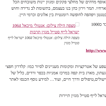
אוסף מדהים של מחלצי פקקים ומגוון יינות משובחים הכל
רחיו. תמר וירון כהן בנו בעצמם, בתשומת לב נדירה וחוש
טנטן ויפהפה לחופשה רומנטית בין אלונים וכרמי היין.
חאן במצפה הילה, שלושה צימרים יוקרתיים, מתאים לזוגות בלבד כ1000
מצפה הילה צילום: אנטולי מיכאל 106il ישראל לייף
סטייל מגזין
http://www
פע של אטרקציות ומקומות מעניינים לסיור כמו: קלדרון חפצי
עתון, מארג בית קפה במרכז אמניות בכפר ורדים, כליל של
ישולים,טיפולים ודרך חיים, ועוד… למידע נוסף הכנסו לאתר