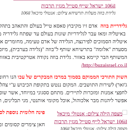
גלידת בוזה מעלות תרשיחא צילום: אנטולי מיכאל 106il
גלידריית בוזה
אדם זיו מקיבוץ סאסא טייל בעולם והתאהב בתהלי
באיטליה ומאז עבר לגלידריות שונות בעולם עד שפתח גלידריה 
איטליה הסמוכים לפירנצה, הגלידה של אדם טעימה, מחומרים אי
מסעדת "אלומה" בתרשיחא שותף ל"בוזה "(גלידה בערבית), מיזם
המשותף הבר קיימא באזור. גלידת בוזה נקודה אטרקטיבית באזור
http://buzaisrael.co.il/
השוק התורכי הממוקם בסמוך במרכז המבקרים של עכו
ג'זאר) לשירות התושבים. המקום ננטש בתקופת הכיבוש ע"י צהל ו
לחפצי אמנות ומזכרות לתיירים. מתחם ססגוני במיוחד, אשר שו
אפשר ליהנות מבר אלכוהול, אוכל מקומי אותנטי, מני תבלינים, ת
פינה חלומית נוספת לס
חאן צימרים קסומים ומ
מצפה הילה צילום: אנטולי מיכאל 106il