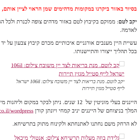
בסיור באזור ביקרנו במקומות מדהימים שמן הראוי לציין אותם, ו
יקב לטם
: ממוקם בקיבוץ לטם באזור מדהים צופה לכנרת ולכל הגל
לאדמה.
עשיית היין מענבים אורגניים איכותיים מכרם קיבוץ צבעון על יד 
בכל תהליך ייצורו והתיישנותו.
יקב לוטם. מנת בריאות לצד יין משובח צילום: 106il ישראל
לייף סטייל מגזין תיירות
הייננים בעלי מוניטין של 12 שנים. ניתן לבקר ב
המלך בניצוחם של הייננים יניב קמחי ויונתן קורן
o.il/wordpress/
לא הרחק משם נחתנו לאתנחתא ולקינוח מתוק בתרשיחא.