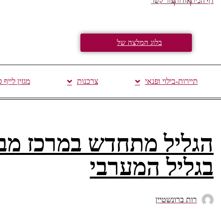
דף הבית
אודות
צור קשר
בלוג המלצה של
תיירות-בילוי ופנאי
צרכנות
מגזין לייף 
הגליל מתחדש במרכז מבק
בגליל המערבי
רות ברונשטיין