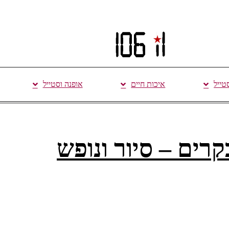
סטייל
איכות חיים
אופנה וסטייל
רים – סיור ונופש