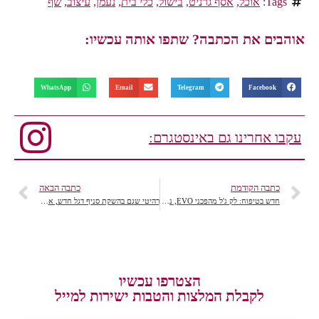
Tags:
אוכל
,
אסף גרניט
,
בישול
,
כלי בית
,
נעמן
,
עיצוב
,
שף
אוהבים את הכתבה? שתפו אותה עכשיו:
WhatsApp
Email
Telegram
Facebook
עקבו אחרינו גם באינסטגרם:
כתבה הקודמת
כתבה הבאה
חדש בטיפוח: לק ג'ל מהפכני EVO, ניחוחות בהוואי
רהיטי שגם בהשקת סניף דגל חדש, אז מה מתחדש?
הצטרפו עכשיו
לקבלת המלצות והטבות ישירות למייל