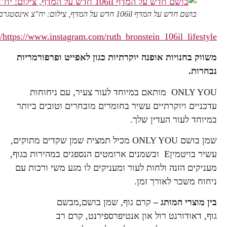
בושם חדש על המדף 106il חדש על המדף, צילום: יח"צ אינסטגרם:
https://www.instagram.com/ruth_bronstein_106il_lifestyle/
משווק בחנויות אופנה יוקרתיות כגון לאפייט ופרפורמריות
נבחרות.
ONLY YOU מותאם במיוחד לעור צעיר, עם ניחוחות
עדכניים ויוקרתיים עשיר בחומרים מובחרים וטובים ביותר
במיוחד לעור העדין שלך.
שמן בושם ONLY YOU מכיל תמצית שמן שקדים מתוקים,
עשיר בויטמיןE ובשמנים ארומטים הנספגים במהירות בגוף,
מעניקים הזנה ולחות לעור ומעניקים לו מגע משי ורכות עם
ניחוח משכר לאורך זמן.
בין מוצרי המותג –
קרם גוף, שמן בושם,מבשם
גוף, דאודורנט רול און אנטיפרספירנט, קרם רב