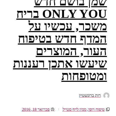
שמן בושם חדש
ONLY YOU בריח
משכר, עכשיו על
המדף חדש בטיפוח
העור, המוצרים
שיעשו אתכן רעננות
ומטופחות
רות ברונשטיין
טיפוח ויופי
,
מגזין לייף סטייל
פברואר 18, 2016