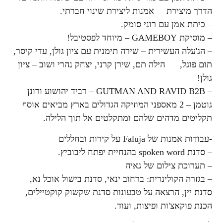
הדרך מיצירת אמנות ליצירת שינוי חברתי.
– כיתת אמן עם רוני סומק.
– מוסיקת GAMEBOY – מיוחד לפסטיבל!
– הג'עלה העשירית – שירה תימנית עם ציון גולן, עדי קיסר,
תום פוגל, הילה תם, שירן קרני, יצחק נהרי ושוב – ציון
גולן!
– GUTMAN AND RAVID B2B – רביד יהושוע ורונן
גוטמן – 2 מאספני המוזיקה הגדולים בארץ מביאים אוסף
תקליטים מדהים שלהם ומתקלטים אל תוך הלילה.
-עבודות אמנות של Faluja על קירות ובחללים
– סדנת spoken word בהנחיית יפתח ליבוביץ.
– תערוכת צילום של גאיה
– בגזרה הקולינרית: ברחוב ינאי, סדנת בישול אוכל נא,
סדנת יין, הרצאה על טבעונות סדנת שקשוק קוקטיילים,
הכנת פוקאצ'ות ופיצות, ועוד.