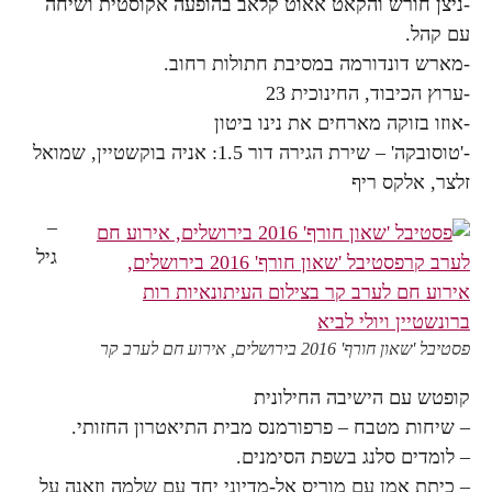
-ניצן חורש והקאט אאוט קלאב בהופעה אקוסטית ושיחה
עם קהל.
-מארש דונדורמה במסיבת חתולות רחוב.
-ערוץ הכיבוד, החינוכית 23
-אוזו בזוקה מארחים את נינו ביטון
-'טוסובקה' – שירת הגירה דור 1.5: אניה בוקשטיין, שמואל
זלצר, אלקס ריף
–
גיל
פסטיבל 'שאון חורף' 2016 בירושלים, אירוע חם לערב קר
קופטש עם הישיבה החילונית
– שיחות מטבח – פרפורמנס מבית התיאטרון החזותי.
– לומדים סלנג בשפת הסימנים.
– כיתת אמן עם מוריס אל-מדיוני יחד עם שלמה וזאנה על