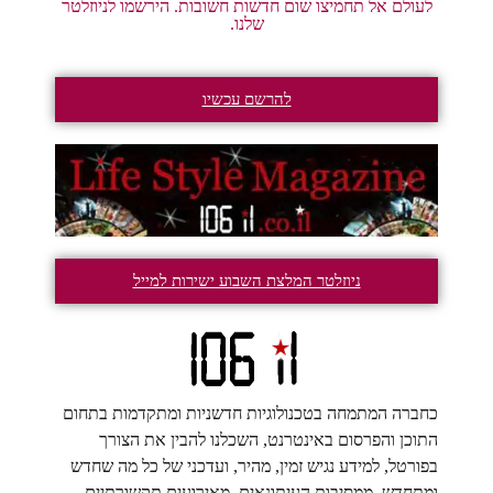
לעולם אל תחמיצו שום חדשות חשובות. הירשמו לניוזלטר
שלנו.
להרשם עכשיו
ניוזלטר המלצת השבוע ישירות למייל
כחברה המתמחה בטכנולוגיות חדשניות ומתקדמות בתחום
התוכן והפרסום באינטרנט, השכלנו להבין את הצורך
בפורטל, למידע נגיש זמין, מהיר, ועדכני של כל מה שחדש
ומתחדש, ממסיבות העיתונאים, מאירועים תקשורתיים