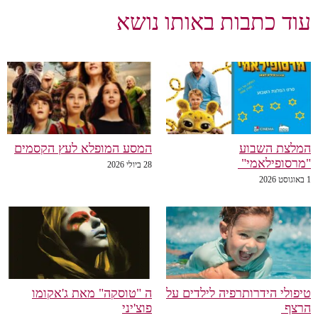
עוד כתבות באותו נושא
המלצת השבוע
המסע המופלא לעץ הקסמים
"מרסופילאמי"
28 ביולי 2026
1 באוגוסט 2026
טיפולי הידרותרפיה לילדים על
ה "טוסקה" מאת ג'אקומו
הרצף
פוצ'יני