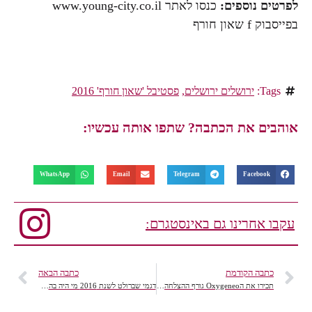
לפרטים נוספים:
כנסו לאתר www.young-city.co.il
בפייסבוק f שאון חורף
Tags:
ירושלים ירושלים
,
פסטיבל 'שאון חורף' 2016
אוהבים את הכתבה? שתפו אותה עכשיו:
WhatsApp
Email
Telegram
Facebook
עקבו אחרינו גם באינסטגרם:
כתבה הקודמת
כתבה הבאה
תכירו את הOxygeneo גורף ההצלחה בינלאומית בתחום האנטי אייג'ינג, פתוח חדשני בארץ.
דגמי שברולט לשנת 2016 מי היה בהשקה הנוצצת? ואלו דגמים הציגו?