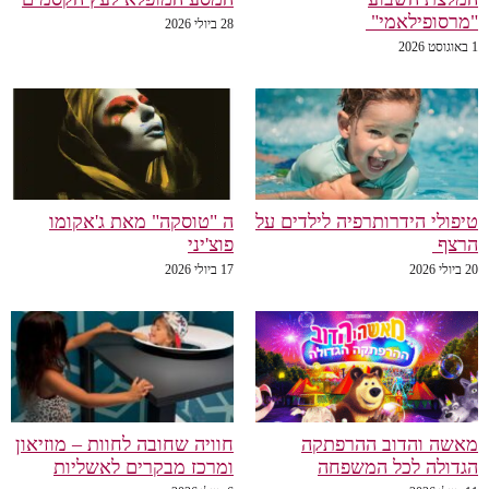
"מרסופילאמי"
28 ביולי 2026
1 באוגוסט 2026
טיפולי הידרותרפיה לילדים על
ה "טוסקה" מאת ג'אקומו
הרצף
פוצ'יני
20 ביולי 2026
17 ביולי 2026
מאשה והדוב ההרפתקה
חוויה שחובה לחוות – מוזיאון
הגדולה לכל המשפחה
ומרכז מבקרים לאשליות