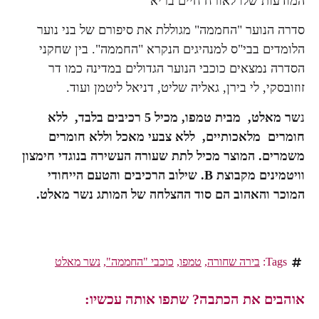
המודעות שלו לאורח חיים בריא
סדרה הנוער "החממה" מגוללת את סיפורם של בני נוער
הלומדים בבי"ס למנהיגים הנקרא "החממה". בין שחקני
הסדרה נמצאים כוכבי הנוער הגדולים במדינה כמו דר
זוזובסקי, לי בירן, גאליה שליט, דניאל ליטמן ועוד.
נ
שר מאלט, מבית טמפו, מכיל 5 רכיבים בלבד, ללא
חומרים מלאכותיים, ללא צבעי מאכל וללא חומרים
משמרים. המוצר מכיל לתת שעורה העשירה בנוגדי חימצון
וויטמינים מקבוצת B. שילוב הרכיבים והטעם הייחודי
המוכר והאהוב הם סוד ההצלחה של המותג נשר מאלט.
Tags:
בירה שחורה
,
טמפו
,
כוכבי "החממה"
,
נשר מאלט
אוהבים את הכתבה? שתפו אותה עכשיו: