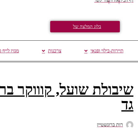
דף הבית
אודות
צור קשר
בלוג המלצה של
תיירות-בילוי ופנאי
צרכנות
מגזין לייף 
שיבולת שועל, קוווקר ב
גד
רות ברונשטיין