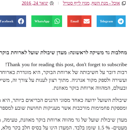
אוכל - מנת השף
,
מגזין לייף סטייל
ינואר 24, 2016
Facebook
WhatsApp
Email
Telegram
מחלבות גד משיקה לראשונה: מעדן שיבולת שועל לארוחת בוקר 
Thank you for reading this post, don't forget to subscribe!
רבות דובר על חשיבותה של ארוחת הבוקר, היא מוגדרת כארוחה ה
ועשירה ולספק מקור אנרגיה. מתוך רצון לענות על צורך זה, משי
ובעולם, המהווה ארוחת בוקר מאוזנת.
שיבולת השועל ידועה כאחד מסוגי הדגנים הבריאים ביותר, היא מ
ומספקת פחמימות מורכבות אשר מעניקות תחושת שובע למספר 
מעדן שיבולת שועל של גד מהווה ארוחת בוקר מאוזנת, טעימה, מ
מעטים- % 1.5 שומן בלבד. המעדן הינו על בסיס חלב בק