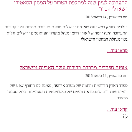
התערוכה לציון שנה למתקפת הטרור על המגזין הסאטירי
"שארלי הבדו"
רות ברונשטיין
14 בינואר 2016
בגלריה דוואק במשכנות שאננים ירושלים מוצגת תערוכת תחרות הקריקטורות
התערוכה הינה יוזמה של אורי דרומי מנהל מועדון העיתונאים ירושלים וגלית
גאון מנהלת המוזאון הישראלי
קראו עוד...
אופנה ספרדית מככבת בבירות עולם האופנה ובישראל
רות ברונשטיין
14 בינואר 2016
ספרד הארץ הדרומית והחמה של מערב אירופה, מציגה לנו החורף שפע של
דגמים וטרנדיים שתפסו את טעמם של פאשניסטיות המעוניינות בלוק ססגוני
מרשים
קראו עוד...